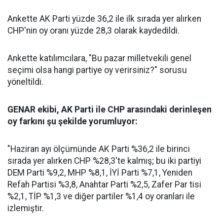
Ankette AK Parti yüzde 36,2 ile ilk sırada yer alırken
CHP'nin oy oranı yüzde 28,3 olarak kaydedildi.
Ankette katılımcılara, "Bu pazar milletvekili genel
seçimi olsa hangi partiye oy verirsiniz?" sorusu
yöneltildi.
GENAR ekibi, AK Parti ile CHP arasındaki derinleşen
oy farkını şu şekilde yorumluyor:
"Haziran ayı ölçümünde AK Parti %36,2 ile birinci
sırada yer alırken CHP %28,3'te kalmış; bu iki partiyi
DEM Parti %9,2, MHP %8,1, İYİ Parti %7,1, Yeniden
Refah Partisi %3,8, Anahtar Parti %2,5, Zafer Par tisi
%2,1, TİP %1,3 ve diğer partiler %1,4 oy oranları ile
izlemiştir.