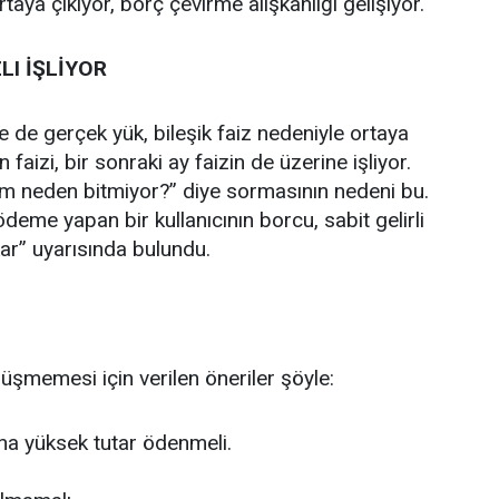
rtaya çıkıyor, borç çevirme alışkanlığı gelişiyor.
LI İŞLİYOR
e de gerçek yük, bileşik faiz nedeniyle ortaya
aizi, bir sonraki ay faizin de üzerine işliyor.
m neden bitmiyor?” diye sormasının nedeni bu.
deme yapan bir kullanıcının borcu, sabit gelirli
kar” uyarısında bulundu.
üşmemesi için verilen öneriler şöyle:
a yüksek tutar ödenmeli.