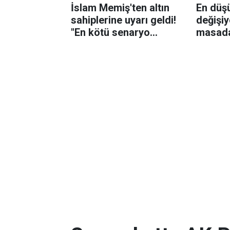
İslam Memiş'ten altın
En düş
sahiplerine uyarı geldi!
değişi
"En kötü senaryo
masada
geride kaldı"
açıklad