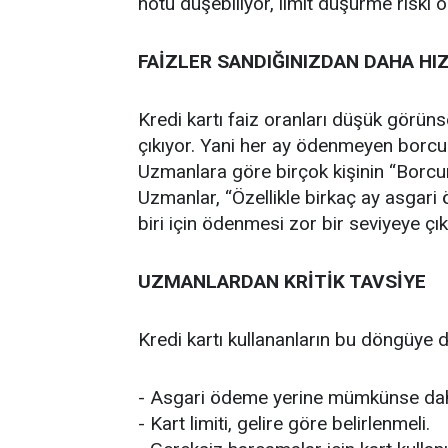
notu düşebiliyor, limit düşürme riski o
FAİZLER SANDIĞINIZDAN DAHA HIZ
Kredi kartı faiz oranları düşük görüns
çıkıyor. Yani her ay ödenmeyen borcun f
Uzmanlara göre birçok kişinin “Borcu
Uzmanlar, “Özellikle birkaç ay asgari ö
biri için ödenmesi zor bir seviyeye çı
UZMANLARDAN KRİTİK TAVSİYE
Kredi kartı kullananların bu döngüye d
- Asgari ödeme yerine mümkünse dah
- Kart limiti, gelire göre belirlenmeli.