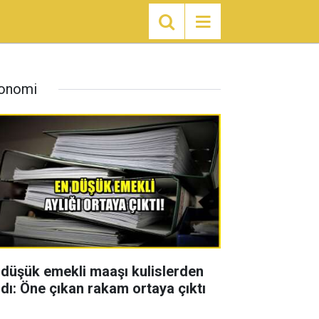
onomi
 düşük emekli maaşı kulislerden
zdı: Öne çıkan rakam ortaya çıktı