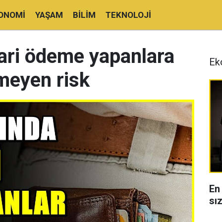
ONOMI
YAŞAM
BILIM
TEKNOLOJI
gari ödeme yapanlara
Ek
lmeyen risk
En
sı