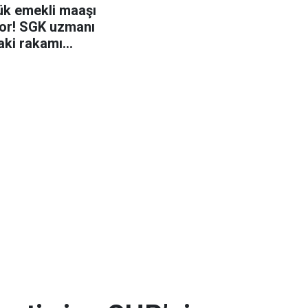
ük emekli maaşı
yor! SGK uzmanı
ki rakamı
ı