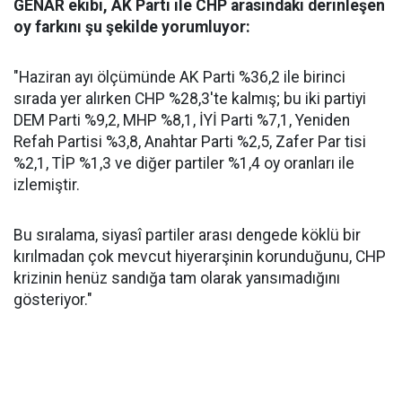
GENAR ekibi, AK Parti ile CHP arasındaki derinleşen
oy farkını şu şekilde yorumluyor:
"Haziran ayı ölçümünde AK Parti %36,2 ile birinci
sırada yer alırken CHP %28,3'te kalmış; bu iki partiyi
DEM Parti %9,2, MHP %8,1, İYİ Parti %7,1, Yeniden
Refah Partisi %3,8, Anahtar Parti %2,5, Zafer Par tisi
%2,1, TİP %1,3 ve diğer partiler %1,4 oy oranları ile
izlemiştir.
Bu sıralama, siyasî partiler arası dengede köklü bir
kırılmadan çok mevcut hiyerarşinin korunduğunu, CHP
krizinin henüz sandığa tam olarak yansımadığını
gösteriyor."