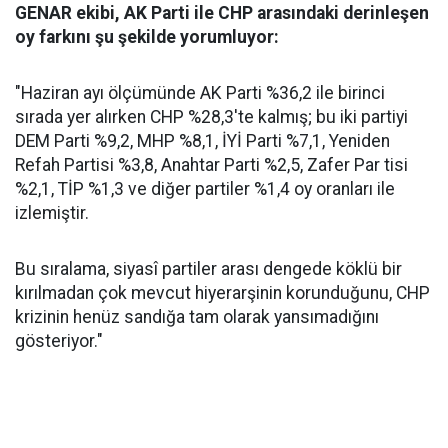
GENAR ekibi, AK Parti ile CHP arasındaki derinleşen
oy farkını şu şekilde yorumluyor:
"Haziran ayı ölçümünde AK Parti %36,2 ile birinci
sırada yer alırken CHP %28,3'te kalmış; bu iki partiyi
DEM Parti %9,2, MHP %8,1, İYİ Parti %7,1, Yeniden
Refah Partisi %3,8, Anahtar Parti %2,5, Zafer Par tisi
%2,1, TİP %1,3 ve diğer partiler %1,4 oy oranları ile
izlemiştir.
Bu sıralama, siyasî partiler arası dengede köklü bir
kırılmadan çok mevcut hiyerarşinin korunduğunu, CHP
krizinin henüz sandığa tam olarak yansımadığını
gösteriyor."