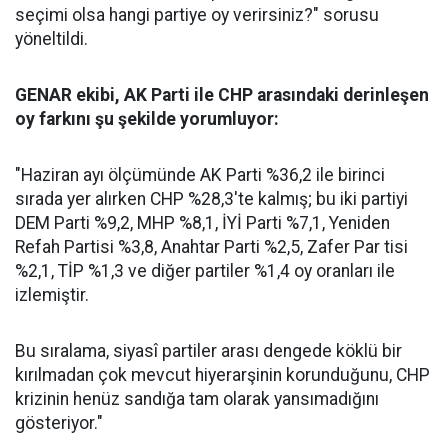
seçimi olsa hangi partiye oy verirsiniz?" sorusu
yöneltildi.
GENAR ekibi, AK Parti ile CHP arasındaki derinleşen
oy farkını şu şekilde yorumluyor:
"Haziran ayı ölçümünde AK Parti %36,2 ile birinci
sırada yer alırken CHP %28,3'te kalmış; bu iki partiyi
DEM Parti %9,2, MHP %8,1, İYİ Parti %7,1, Yeniden
Refah Partisi %3,8, Anahtar Parti %2,5, Zafer Par tisi
%2,1, TİP %1,3 ve diğer partiler %1,4 oy oranları ile
izlemiştir.
Bu sıralama, siyasî partiler arası dengede köklü bir
kırılmadan çok mevcut hiyerarşinin korunduğunu, CHP
krizinin henüz sandığa tam olarak yansımadığını
gösteriyor."