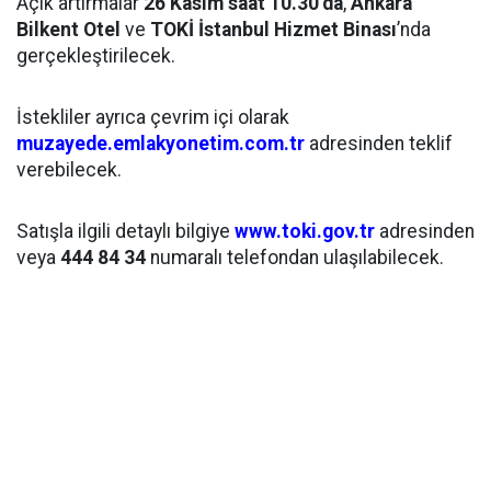
Açık artırmalar
26 Kasım saat 10.30’da
,
Ankara
Bilkent Otel
ve
TOKİ İstanbul Hizmet Binası
’nda
gerçekleştirilecek.
İstekliler ayrıca çevrim içi olarak
muzayede.emlakyonetim.com.tr
adresinden teklif
verebilecek.
Satışla ilgili detaylı bilgiye
www.toki.gov.tr
adresinden
veya
444 84 34
numaralı telefondan ulaşılabilecek.