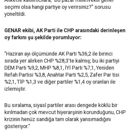
Ankette katılımcılara, "Bu pazar milletvekili genel
seçimi olsa hangi partiye oy verirsiniz?" sorusu
yöneltildi.
GENAR ekibi, AK Parti ile CHP arasındaki derinleşen
oy farkını şu şekilde yorumluyor:
"Haziran ayı ölçümünde AK Parti %36,2 ile birinci
sırada yer alırken CHP %28,3'te kalmış; bu iki partiyi
DEM Parti %9,2, MHP %8,1, İYİ Parti %7,1, Yeniden
Refah Partisi %3,8, Anahtar Parti %2,5, Zafer Par tisi
%2,1, TİP %1,3 ve diğer partiler %1,4 oy oranları ile
izlemiştir.
Bu sıralama, siyasî partiler arası dengede köklü bir
kırılmadan çok mevcut hiyerarşinin korunduğunu, CHP
krizinin henüz sandığa tam olarak yansımadığını
gösteriyor."