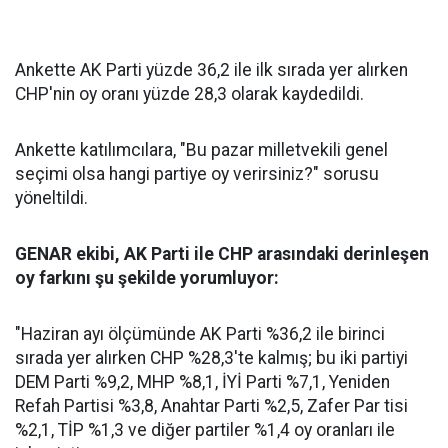
Ankette AK Parti yüzde 36,2 ile ilk sırada yer alırken
CHP'nin oy oranı yüzde 28,3 olarak kaydedildi.
Ankette katılımcılara, "Bu pazar milletvekili genel
seçimi olsa hangi partiye oy verirsiniz?" sorusu
yöneltildi.
GENAR ekibi, AK Parti ile CHP arasındaki derinleşen
oy farkını şu şekilde yorumluyor:
"Haziran ayı ölçümünde AK Parti %36,2 ile birinci
sırada yer alırken CHP %28,3'te kalmış; bu iki partiyi
DEM Parti %9,2, MHP %8,1, İYİ Parti %7,1, Yeniden
Refah Partisi %3,8, Anahtar Parti %2,5, Zafer Par tisi
%2,1, TİP %1,3 ve diğer partiler %1,4 oy oranları ile