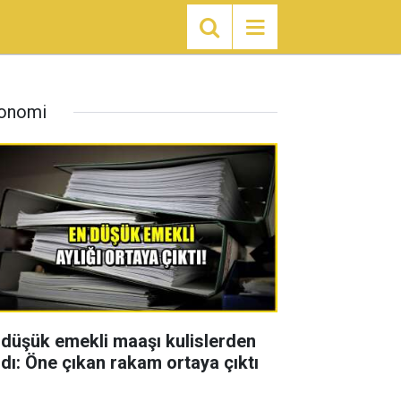
onomi
 düşük emekli maaşı kulislerden
zdı: Öne çıkan rakam ortaya çıktı