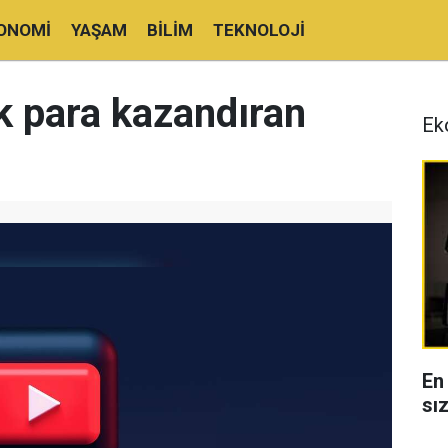
ONOMI
YAŞAM
BILIM
TEKNOLOJI
k para kazandıran
Ek
En
sı