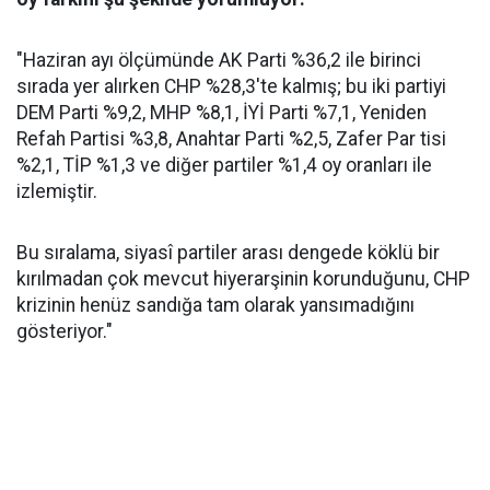
"Haziran ayı ölçümünde AK Parti %36,2 ile birinci
sırada yer alırken CHP %28,3'te kalmış; bu iki partiyi
DEM Parti %9,2, MHP %8,1, İYİ Parti %7,1, Yeniden
Refah Partisi %3,8, Anahtar Parti %2,5, Zafer Par tisi
%2,1, TİP %1,3 ve diğer partiler %1,4 oy oranları ile
izlemiştir.
Bu sıralama, siyasî partiler arası dengede köklü bir
kırılmadan çok mevcut hiyerarşinin korunduğunu, CHP
krizinin henüz sandığa tam olarak yansımadığını
gösteriyor."