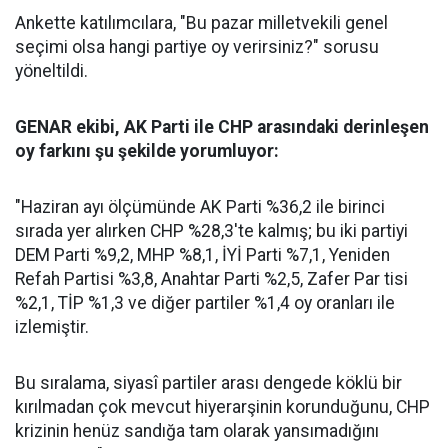
Ankette katılımcılara, "Bu pazar milletvekili genel
seçimi olsa hangi partiye oy verirsiniz?" sorusu
yöneltildi.
GENAR ekibi, AK Parti ile CHP arasındaki derinleşen
oy farkını şu şekilde yorumluyor:
"Haziran ayı ölçümünde AK Parti %36,2 ile birinci
sırada yer alırken CHP %28,3'te kalmış; bu iki partiyi
DEM Parti %9,2, MHP %8,1, İYİ Parti %7,1, Yeniden
Refah Partisi %3,8, Anahtar Parti %2,5, Zafer Par tisi
%2,1, TİP %1,3 ve diğer partiler %1,4 oy oranları ile
izlemiştir.
Bu sıralama, siyasî partiler arası dengede köklü bir
kırılmadan çok mevcut hiyerarşinin korunduğunu, CHP
krizinin henüz sandığa tam olarak yansımadığını