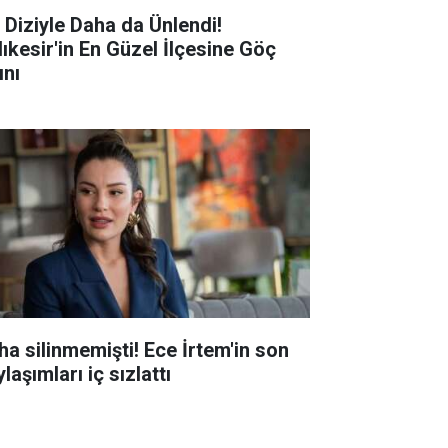
r Diziyle Daha da Ünlendi!
lıkesir'in En Güzel İlçesine Göç
ını
ha silinmemişti! Ece İrtem'in son
laşımları iç sızlattı