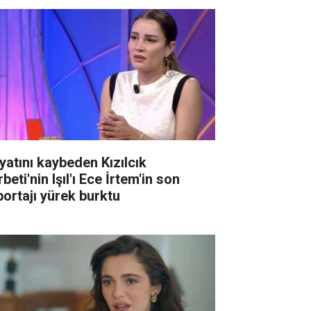
yatını kaybeden Kızılcık
beti'nin Işıl'ı Ece İrtem'in son
portajı yürek burktu