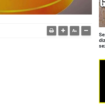
Se
di
se