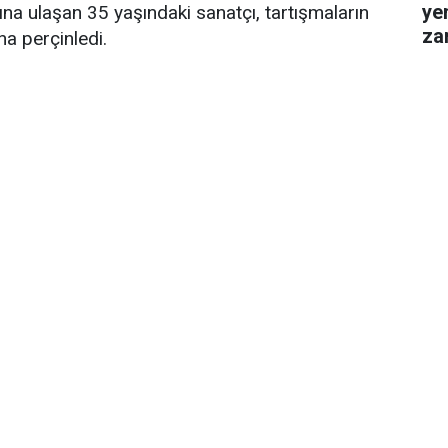
ye
şına ulaşan 35 yaşındaki sanatçı, tartışmaların
za
ha perçinledi.
gel