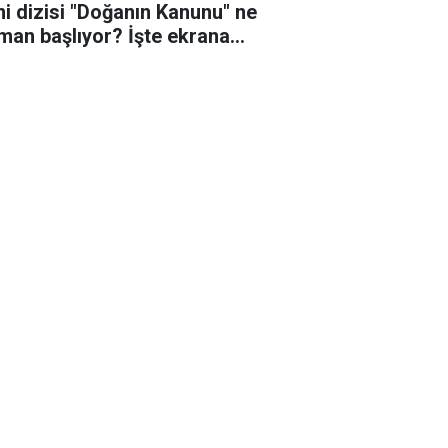
ni dizisi "Doğanın Kanunu" ne
man başlıyor? İşte ekrana
eceği o tarih!