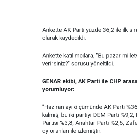
Ankette AK Parti yüzde 36,2 ile ilk sı
olarak kaydedildi.
Ankette katılımcılara, "Bu pazar millet
verirsiniz?" sorusu yöneltildi.
GENAR ekibi, AK Parti ile CHP arası
yorumluyor:
"Haziran ayı ölçümünde AK Parti %36,2
kalmış; bu iki partiyi DEM Parti %9,2
Partisi %3,8, Anahtar Parti %2,5, Zafe
oy oranları ile izlemiştir.