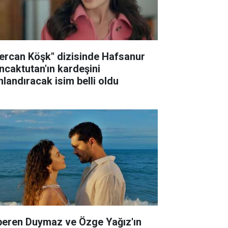
ercan Köşk" dizisinde Hafsanur
ncaktutan'ın kardeşini
nlandıracak isim belli oldu
peren Duymaz ve Özge Yağız'ın