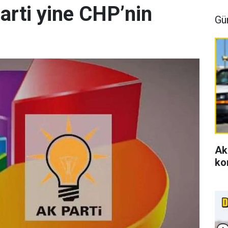
arti yine CHP’nin
Gü
Ak
ko