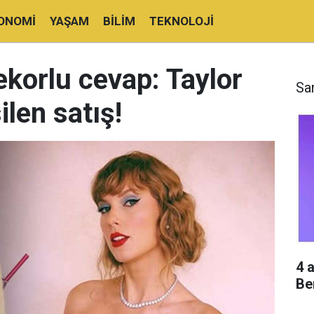
ONOMI
YAŞAM
BILIM
TEKNOLOJI
rekorlu cevap: Taylor
Sa
ilen satış!
4 
Be