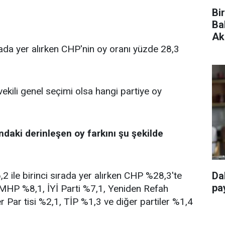
Bi
Ba
Ak
rada yer alırken CHP'nin oy oranı yüzde 28,3
vekili genel seçimi olsa hangi partiye oy
ndaki derinleşen oy farkını şu şekilde
 ile birinci sırada yer alırken CHP %28,3'te
Da
pay
, MHP %8,1, İYİ Parti %7,1, Yeniden Refah
r Par tisi %2,1, TİP %1,3 ve diğer partiler %1,4