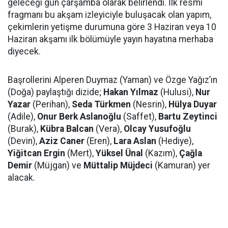
geleceği gün çarşamba olarak belirlendi. İlk resmi
fragmanı bu akşam izleyiciyle buluşacak olan yapım,
çekimlerin yetişme durumuna göre 3 Haziran veya 10
Haziran akşamı ilk bölümüyle yayın hayatına merhaba
diyecek.
Başrollerini Alperen Duymaz (Yaman) ve Özge Yağız’ın
(Doğa) paylaştığı dizide;
Hakan Yılmaz
(Hulusi),
Nur
Yazar
(Perihan),
Seda Türkmen
(Nesrin),
Hülya Duyar
(Adile),
Onur Berk Aslanoğlu
(Saffet),
Bartu Zeytinci
(Burak),
Kübra Balcan
(Vera),
Olcay Yusufoğlu
(Devin),
Aziz Caner
(Eren),
Lara Aslan
(Hediye),
Yiğitcan Ergin
(Mert),
Yüksel Ünal
(Kazım),
Çağla
Demir
(Müjgan) ve
Müttalip Müjdeci
(Kamuran) yer
alacak.