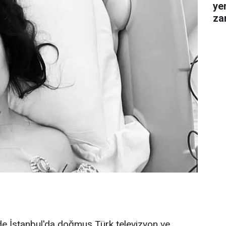
ye
za
gel
nde İstanbul'da doğmuş Türk televizyon ve