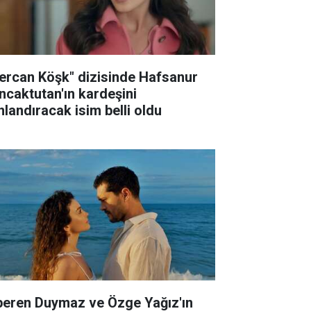
ercan Köşk" dizisinde Hafsanur
ncaktutan'ın kardeşini
nlandıracak isim belli oldu
peren Duymaz ve Özge Yağız'ın