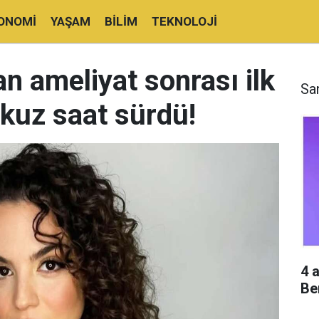
ONOMI
YAŞAM
BILIM
TEKNOLOJI
an ameliyat sonrası ilk
Sa
kuz saat sürdü!
4 
Be