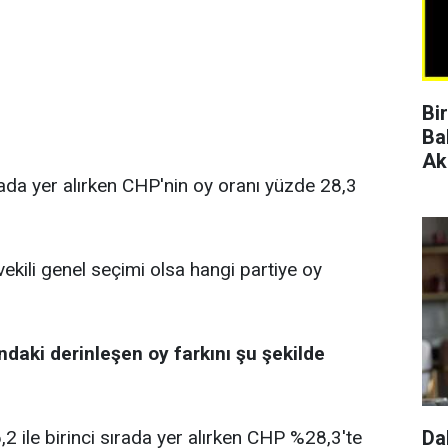
Bi
Ba
Ak
rada yer alırken CHP'nin oy oranı yüzde 28,3
vekili genel seçimi olsa hangi partiye oy
ndaki derinleşen oy farkını şu şekilde
 ile birinci sırada yer alırken CHP %28,3'te
Da