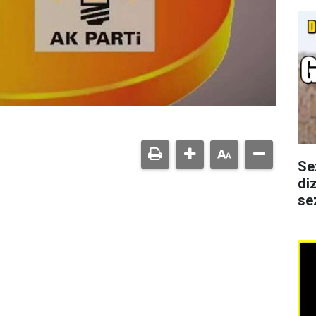
Se
di
se