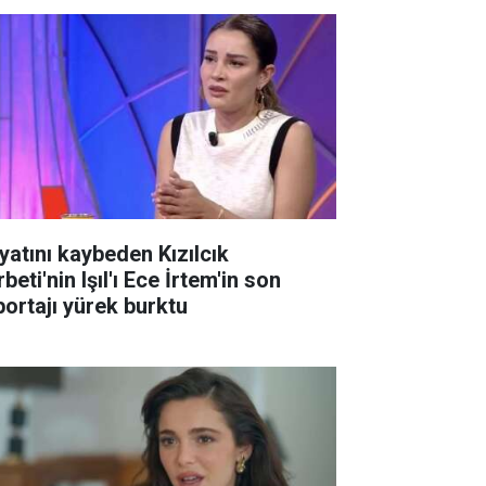
yatını kaybeden Kızılcık
beti'nin Işıl'ı Ece İrtem'in son
portajı yürek burktu