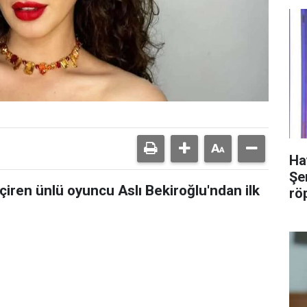
Ha
Şer
çiren ünlü oyuncu Aslı Bekiroğlu'ndan ilk
rö