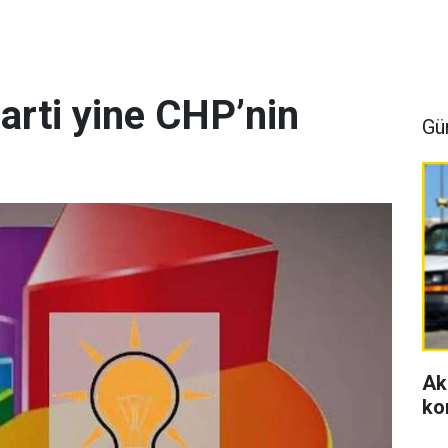
arti yine CHP’nin
Gü
Ak
ko