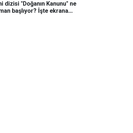
ni dizisi "Doğanın Kanunu" ne
man başlıyor? İşte ekrana
eceği o tarih!