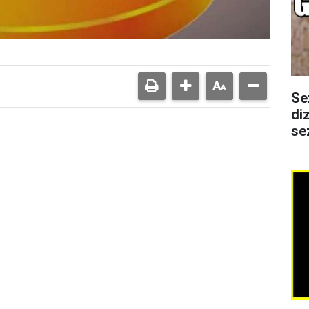
Se
di
se