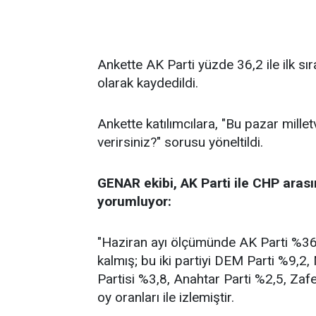
Ankette AK Parti yüzde 36,2 ile ilk sı
olarak kaydedildi.
Ankette katılımcılara, "Bu pazar millet
verirsiniz?" sorusu yöneltildi.
GENAR ekibi, AK Parti ile CHP arası
yorumluyor:
"Haziran ayı ölçümünde AK Parti %36,2
kalmış; bu iki partiyi DEM Parti %9,2
Partisi %3,8, Anahtar Parti %2,5, Zafe
oy oranları ile izlemiştir.