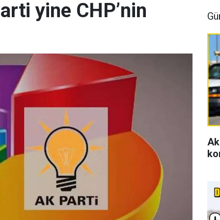
arti yine CHP’nin
Gü
Ak
ko