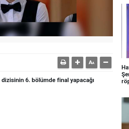
Ha
Şer
dizisinin 6. bölümde final yapacağı
rö