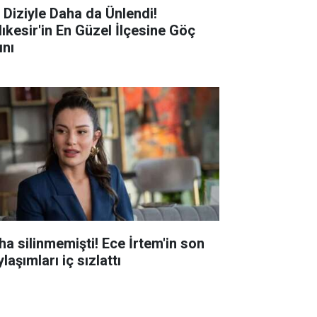
r Diziyle Daha da Ünlendi!
lıkesir'in En Güzel İlçesine Göç
ını
ha silinmemişti! Ece İrtem'in son
laşımları iç sızlattı