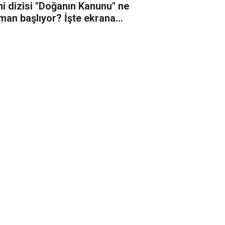
ni dizisi "Doğanın Kanunu" ne
man başlıyor? İşte ekrana
eceği o tarih!