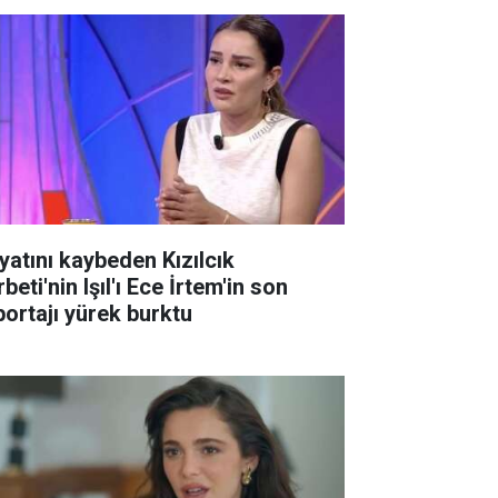
yatını kaybeden Kızılcık
beti'nin Işıl'ı Ece İrtem'in son
portajı yürek burktu