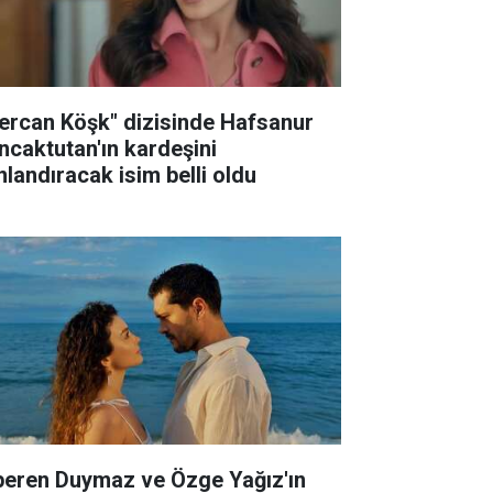
ercan Köşk" dizisinde Hafsanur
ncaktutan'ın kardeşini
nlandıracak isim belli oldu
peren Duymaz ve Özge Yağız'ın