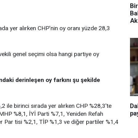
Bi
Ba
Ak
rada yer alırken CHP'nin oy oranı yüzde 28,3
vekili genel seçimi olsa hangi partiye oy
ndaki derinleşen oy farkını şu şekilde
 ile birinci sırada yer alırken CHP %28,3'te
Da
pay
, MHP %8,1, İYİ Parti %7,1, Yeniden Refah
r Par tisi %2,1, TİP %1,3 ve diğer partiler %1,4