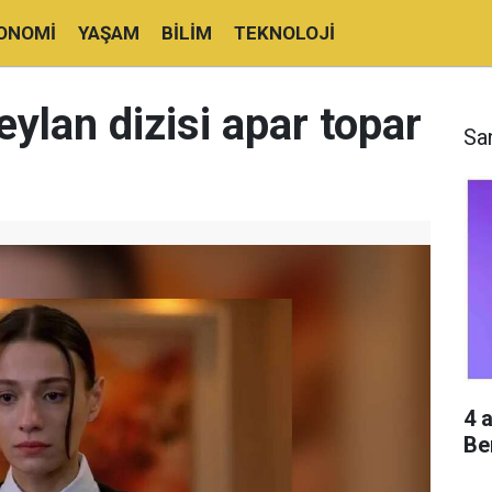
ONOMI
YAŞAM
BILIM
TEKNOLOJI
eylan dizisi apar topar
Sa
4 
Be