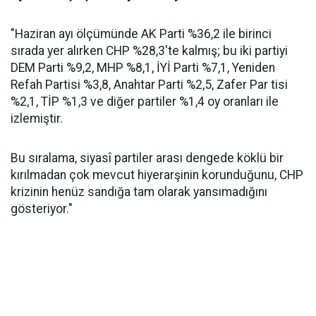
"Haziran ayı ölçümünde AK Parti %36,2 ile birinci
sırada yer alırken CHP %28,3'te kalmış; bu iki partiyi
DEM Parti %9,2, MHP %8,1, İYİ Parti %7,1, Yeniden
Refah Partisi %3,8, Anahtar Parti %2,5, Zafer Par tisi
%2,1, TİP %1,3 ve diğer partiler %1,4 oy oranları ile
izlemiştir.
Bu sıralama, siyasî partiler arası dengede köklü bir
kırılmadan çok mevcut hiyerarşinin korunduğunu, CHP
krizinin henüz sandığa tam olarak yansımadığını
gösteriyor."