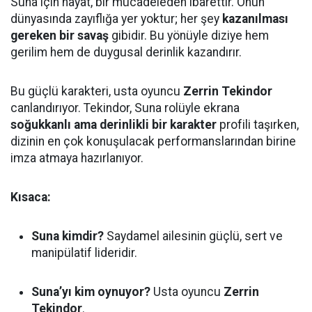
Suna için hayat, bir mücadeleden ibarettir. Onun
dünyasında zayıflığa yer yoktur; her şey
kazanılması
gereken bir savaş
gibidir. Bu yönüyle diziye hem
gerilim hem de duygusal derinlik kazandırır.
Bu güçlü karakteri, usta oyuncu
Zerrin Tekindor
canlandırıyor. Tekindor, Suna rolüyle ekrana
soğukkanlı ama derinlikli bir karakter
profili taşırken,
dizinin en çok konuşulacak performanslarından birine
imza atmaya hazırlanıyor.
Kısaca:
Suna kimdir?
Saydamel ailesinin güçlü, sert ve
manipülatif lideridir.
Suna’yı kim oynuyor?
Usta oyuncu
Zerrin
Tekindor
.