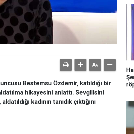
Ha
Şer
ı oyuncusu Bestemsu Özdemir, katıldığı bir
rö
datılma hikayesini anlattı. Sevgilisini
aldatıldığı kadının tanıdık çıktığını