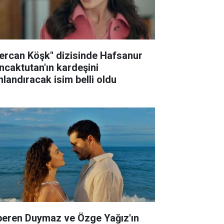
ercan Köşk" dizisinde Hafsanur
ncaktutan'ın kardeşini
nlandıracak isim belli oldu
peren Duymaz ve Özge Yağız'ın