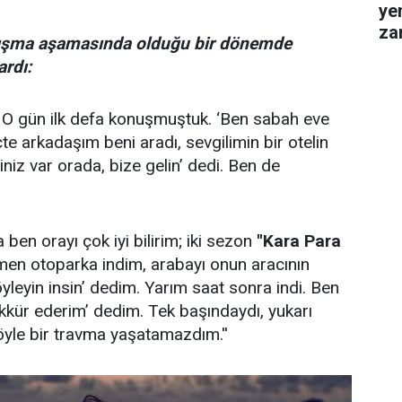
ye
za
arışma aşamasında olduğu bir dönemde
gel
ardı:
. O gün ilk defa konuşmuştuk. ‘Ben sabah eve
e arkadaşım beni aradı, sevgilimin bir otelin
iz var orada, bize gelin’ dedi. Ben de
 ben orayı çok iyi bilirim; iki sezon
''Kara Para
men otoparka indim, arabayı onun aracının
yleyin insin’ dedim. Yarım saat sonra indi. Ben
kür ederim’ dedim. Tek başındaydı, yukarı
yle bir travma yaşatamazdım.''