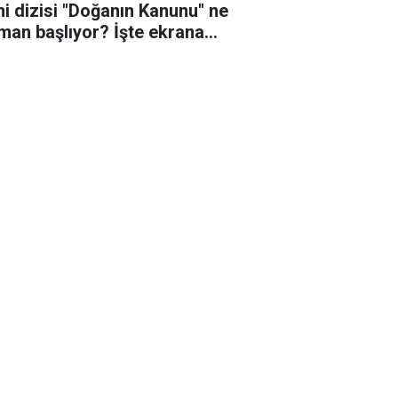
ni dizisi "Doğanın Kanunu" ne
man başlıyor? İşte ekrana
eceği o tarih!