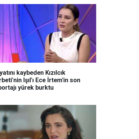
yatını kaybeden Kızılcık
beti'nin Işıl'ı Ece İrtem'in son
portajı yürek burktu