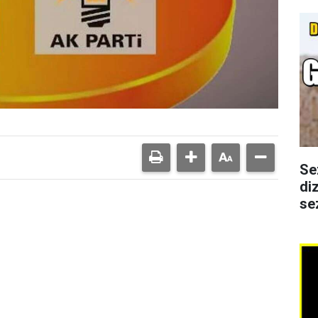
Se
di
se