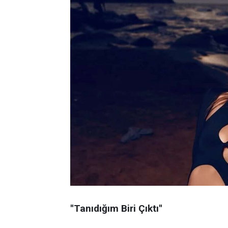
''Tanıdığım Biri Çıktı''