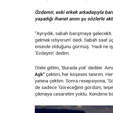
Özdemir, eski erkek arkadaşıyla b
yaşadığı ihanet anını şu sözlerle akt
''Ayrıydık, sabah barışmaya gelecekti
gelmek istiyorum’ dedi. Sabah saat üçt
önünde olduğunu görmüş. ‘Hadi ne işin
‘Evdeyim’ dedim.
Otele gittim, ‘Burada yok’ dediler. Ama
Aşk''
çektim, her köşesini tanırım. He
yanına çektim. Sonra resepsiyona, ‘Sö
de sadece ‘Göreceğimi gördüm, teşek
çıkmaya cesaretim yoktu. Kendime bö