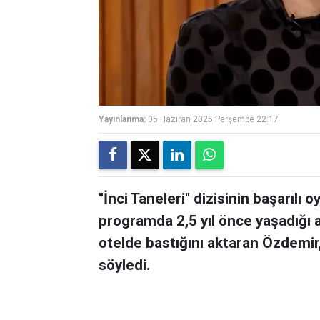
Yayınlanma:
05 Haziran 2025 Perşembe 22:17
''İnci Taneleri'' dizisinin başarıl
programda 2,5 yıl önce yaşadığı al
otelde bastığını aktaran Özdemir, 
söyledi.