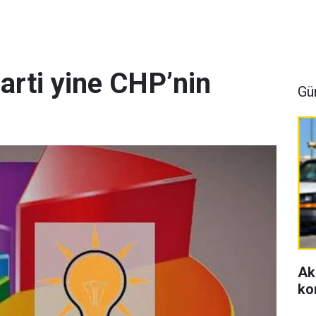
arti yine CHP’nin
Gü
Ak
ko