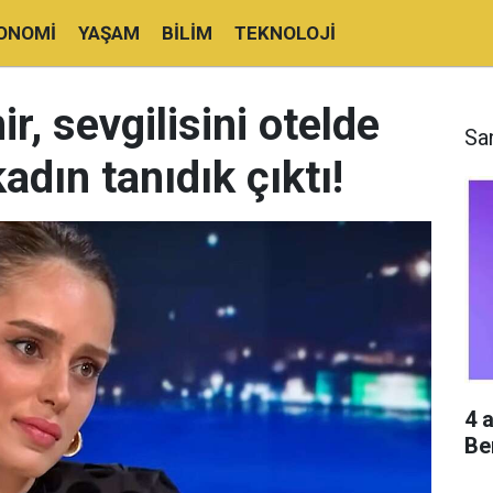
ONOMI
YAŞAM
BILIM
TEKNOLOJI
 sevgilisini otelde
Sa
kadın tanıdık çıktı!
4 
Be