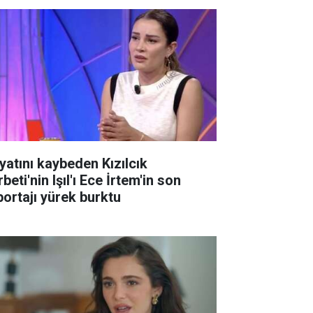
yatını kaybeden Kızılcık
beti'nin Işıl'ı Ece İrtem'in son
portajı yürek burktu