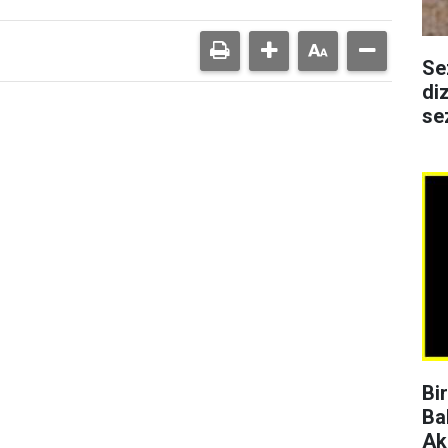
Se
di
se
Bi
Ba
Ak