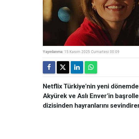
Yayınlanma:
15 Kasım 2025 Cumartesi 00:09
Netflix Türkiye’nin yeni dönemdek
Akyürek ve Aslı Enver’in başrolle
dizisinden hayranlarını sevindire