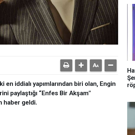
Ha
Şer
i en iddialı yapımlarından biri olan, Engin
rö
rini paylaştığı “Enfes Bir Akşam”
n haber geldi.