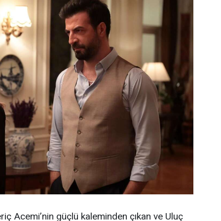
iç Acemi’nin güçlü kaleminden çıkan ve Uluç