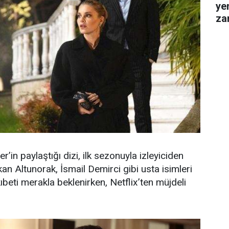
ye
za
gel
r’in paylaştığı dizi, ilk sezonuyla izleyiciden
an Altunorak, İsmail Demirci gibi usta isimleri
eti merakla beklenirken, Netflix’ten müjdeli