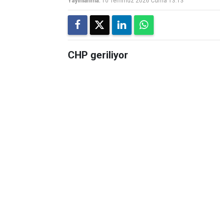
Yayınlanma:
10 Temmuz 2026 Cuma 13:13
CHP geriliyor