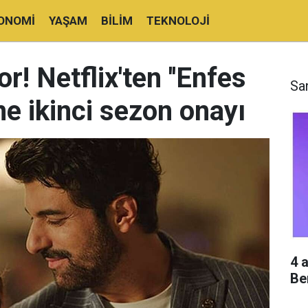
ONOMI
YAŞAM
BILIM
TEKNOLOJI
! Netflix'ten ''Enfes
Sa
ne ikinci sezon onayı
4 
Be