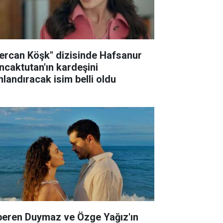
ercan Köşk" dizisinde Hafsanur
ncaktutan'ın kardeşini
nlandıracak isim belli oldu
peren Duymaz ve Özge Yağız'ın