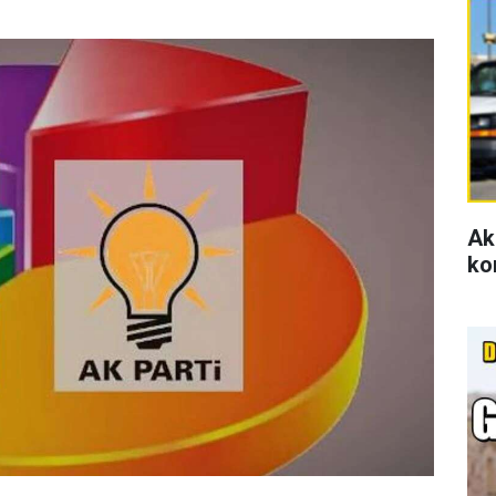
Ak
ko