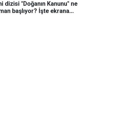
ni dizisi "Doğanın Kanunu" ne
man başlıyor? İşte ekrana
eceği o tarih!