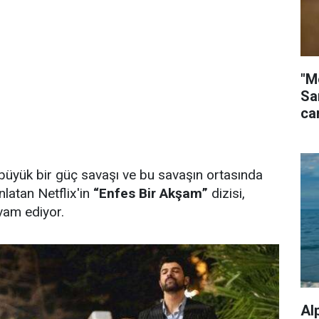
"M
Sa
ca
 büyük bir güç savaşı ve bu savaşın ortasında
anlatan Netflix'in
“Enfes Bir Akşam”
dizisi,
vam ediyor.
Al