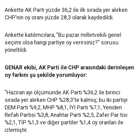
Ankette AK Parti yüzde 36,2 ile ilk sırada yer alırken
CHP'nin oy oranı yüzde 28,3 olarak kaydedildi.
Ankette katılımcılara, "Bu pazar milletvekili genel
seçimi olsa hangi partiye oy verirsiniz?" sorusu
yöneltildi.
GENAR ekibi, AK Parti ile CHP arasındaki derinleşen
oy farkını şu şekilde yorumluyor:
"Haziran ayı ölçümünde AK Parti %36,2 ile birinci
sırada yer alırken CHP %28,3'te kalmış; bu iki partiyi
DEM Parti %9,2, MHP %8,1, İYİ Parti %7,1, Yeniden
Refah Partisi %3,8, Anahtar Parti %2,5, Zafer Par tisi
%2,1, TİP %1,3 ve diğer partiler %1,4 oy oranları ile
izlemiştir.