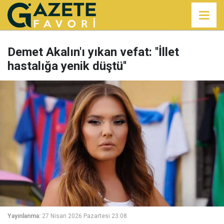
Demet Akalın'ı yıkan vefat: ''İllet
hastalığa yenik düştü''
Yayınlanma:
27 Nisan 2026 Pazartesi 23:08