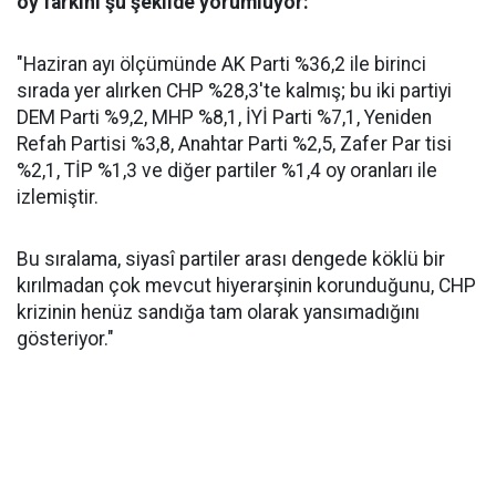
oy farkını şu şekilde yorumluyor:
"Haziran ayı ölçümünde AK Parti %36,2 ile birinci
sırada yer alırken CHP %28,3'te kalmış; bu iki partiyi
DEM Parti %9,2, MHP %8,1, İYİ Parti %7,1, Yeniden
Refah Partisi %3,8, Anahtar Parti %2,5, Zafer Par tisi
%2,1, TİP %1,3 ve diğer partiler %1,4 oy oranları ile
izlemiştir.
Bu sıralama, siyasî partiler arası dengede köklü bir
kırılmadan çok mevcut hiyerarşinin korunduğunu, CHP
krizinin henüz sandığa tam olarak yansımadığını
gösteriyor."