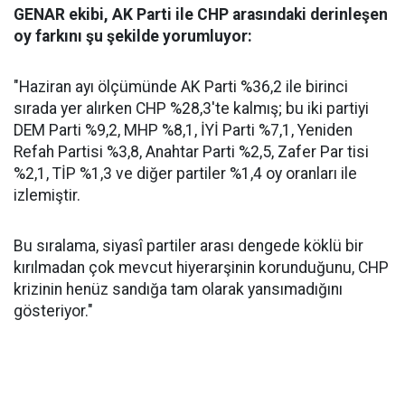
GENAR ekibi, AK Parti ile CHP arasındaki derinleşen
oy farkını şu şekilde yorumluyor:
"Haziran ayı ölçümünde AK Parti %36,2 ile birinci
sırada yer alırken CHP %28,3'te kalmış; bu iki partiyi
DEM Parti %9,2, MHP %8,1, İYİ Parti %7,1, Yeniden
Refah Partisi %3,8, Anahtar Parti %2,5, Zafer Par tisi
%2,1, TİP %1,3 ve diğer partiler %1,4 oy oranları ile
izlemiştir.
Bu sıralama, siyasî partiler arası dengede köklü bir
kırılmadan çok mevcut hiyerarşinin korunduğunu, CHP
krizinin henüz sandığa tam olarak yansımadığını
gösteriyor."