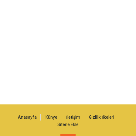
Anasayfa
Künye
İletişim
Gizlilik İlkeleri
Sitene Ekle