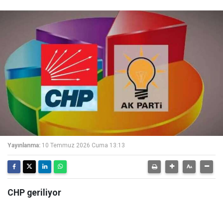
Yayınlanma:
10 Temmuz 2026 Cuma 13:13
CHP geriliyor