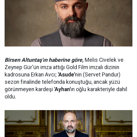
Birsen Altuntaş'ın haberine göre,
Melis Civelek ve
Zeynep Gür'ün imza attığı Gold Film imzalı dizinin
kadrosuna Erkan Avcı;
'Asude'
nin (Servet Pandur)
sezon finalinde telefonda konuştuğu, ancak yüzü
görünmeyen kardeşi
'Ayhan'
ın oğlu karakteriyle dahil
oldu.