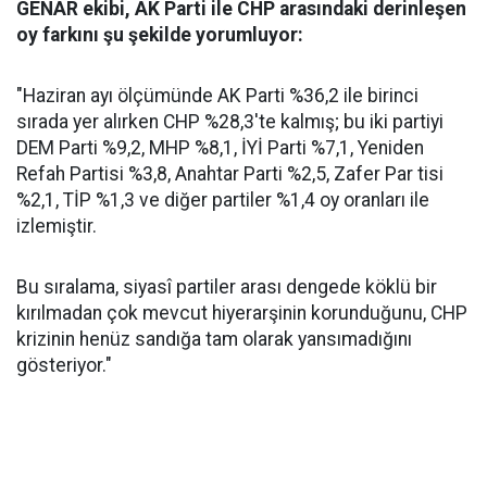
GENAR ekibi, AK Parti ile CHP arasındaki derinleşen
oy farkını şu şekilde yorumluyor:
"Haziran ayı ölçümünde AK Parti %36,2 ile birinci
sırada yer alırken CHP %28,3'te kalmış; bu iki partiyi
DEM Parti %9,2, MHP %8,1, İYİ Parti %7,1, Yeniden
Refah Partisi %3,8, Anahtar Parti %2,5, Zafer Par tisi
%2,1, TİP %1,3 ve diğer partiler %1,4 oy oranları ile
izlemiştir.
Bu sıralama, siyasî partiler arası dengede köklü bir
kırılmadan çok mevcut hiyerarşinin korunduğunu, CHP
krizinin henüz sandığa tam olarak yansımadığını
gösteriyor."