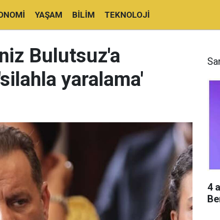
ONOMI
YAŞAM
BILIM
TEKNOLOJI
niz Bulutsuz'a
Sa
'silahla yaralama'
4 
Be