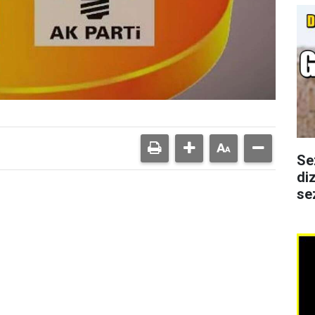
Se
di
se