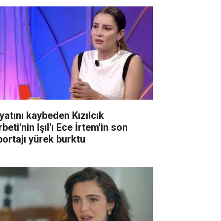
yatını kaybeden Kızılcık
beti'nin Işıl'ı Ece İrtem'in son
portajı yürek burktu