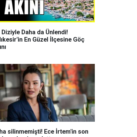
r Diziyle Daha da Ünlendi!
lıkesir'in En Güzel İlçesine Göç
ını
ha silinmemişti! Ece İrtem'in son