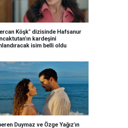
ercan Köşk" dizisinde Hafsanur
ncaktutan'ın kardeşini
nlandıracak isim belli oldu
peren Duymaz ve Özge Yağız'ın