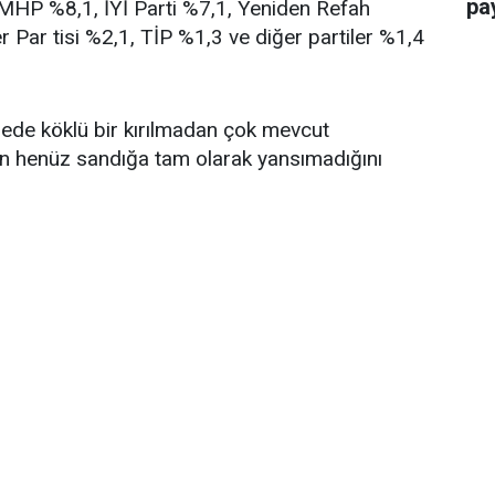
pay
, MHP %8,1, İYİ Parti %7,1, Yeniden Refah
r Par tisi %2,1, TİP %1,3 ve diğer partiler %1,4
ngede köklü bir kırılmadan çok mevcut
in henüz sandığa tam olarak yansımadığını