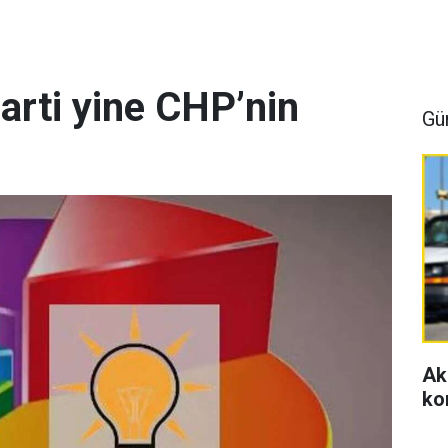
arti yine CHP’nin
Gü
Ak
ko