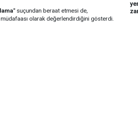
ye
alama"
suçundan beraat etmesi de,
za
gel
üdafaası olarak değerlendirdiğini gösterdi.