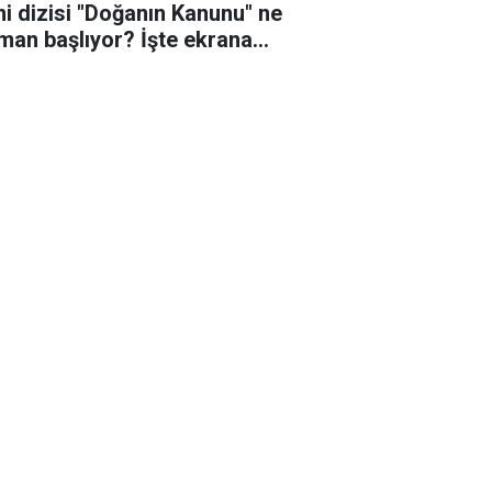
ni dizisi "Doğanın Kanunu" ne
man başlıyor? İşte ekrana
eceği o tarih!