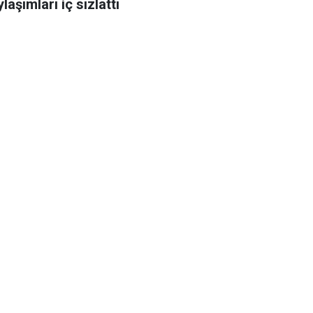
laşımları iç sızlattı