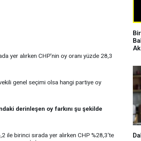
Bi
Ba
Ak
rada yer alırken CHP'nin oy oranı yüzde 28,3
vekili genel seçimi olsa hangi partiye oy
ndaki derinleşen oy farkını şu şekilde
 ile birinci sırada yer alırken CHP %28,3'te
Da