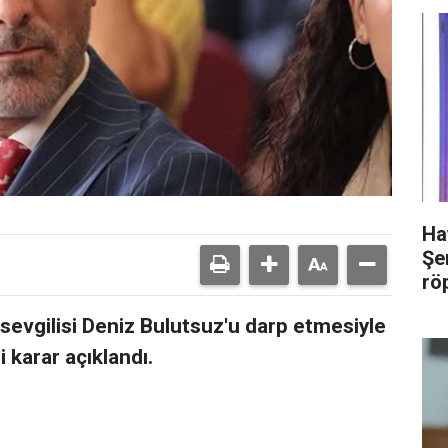
Ha
Şer
rö
sevgilisi Deniz Bulutsuz'u darp etmesiyle
i karar açıklandı.