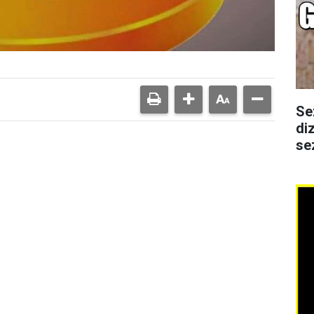
Se
di
se