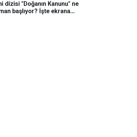
ni dizisi "Doğanın Kanunu" ne
man başlıyor? İşte ekrana
eceği o tarih!