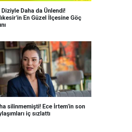
r Diziyle Daha da Ünlendi!
lıkesir'in En Güzel İlçesine Göç
ını
ha silinmemişti! Ece İrtem'in son
laşımları iç sızlattı