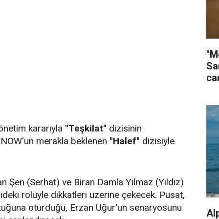
"M
Sa
ca
önetim kararıyla
''Teşkilat''
dizisinin
, NOW'un merakla beklenen
''Halef''
dizisiyle
an Şen (Serhat) ve Biran Damla Yılmaz (Yıldız)
ideki rolüyle dikkatleri üzerine çekecek. Pusat,
oltuğuna oturduğu, Erzan Uğur'un senaryosunu
Al