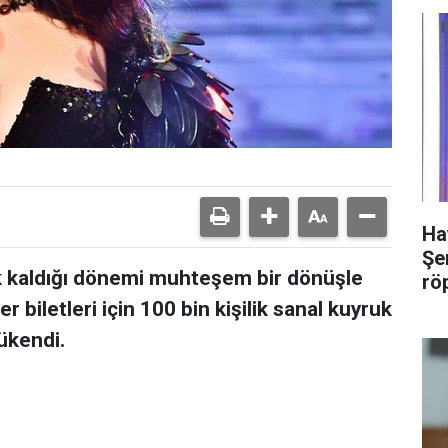
Ha
Şer
 kaldığı dönemi muhteşem bir dönüşle
rö
r biletleri için 100 bin kişilik sanal kuyruk
tükendi.