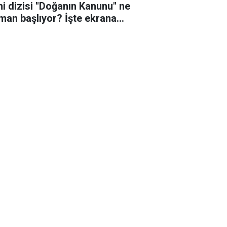
ni dizisi "Doğanın Kanunu" ne
man başlıyor? İşte ekrana
eceği o tarih!