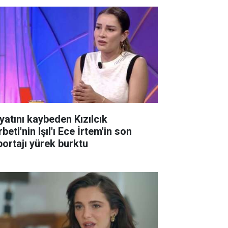
yatını kaybeden Kızılcık
beti'nin Işıl'ı Ece İrtem'in son
portajı yürek burktu