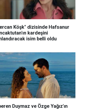
ercan Köşk" dizisinde Hafsanur
ncaktutan'ın kardeşini
nlandıracak isim belli oldu
peren Duymaz ve Özge Yağız'ın