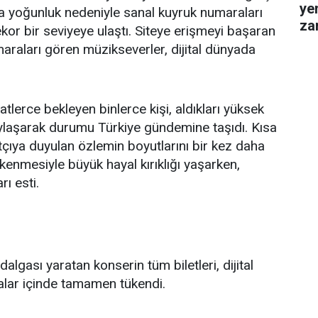
ye
sa yoğunluk nedeniyle sanal kuyruk numaraları
za
kor bir seviyeye ulaştı. Siteye erişmeyi başaran
gel
maraları gören müzikseverler, dijital dünyada
tlerce bekleyen binlerce kişi, aldıkları yüksek
ylaşarak durumu Türkiye gündemine taşıdı. Kısa
tçıya duyulan özlemin boyutlarını bir kez daha
tükenmesiyle büyük hayal kırıklığı yaşarken,
ı esti.
gası yaratan konserin tüm biletleri, dijital
alar içinde tamamen tükendi.