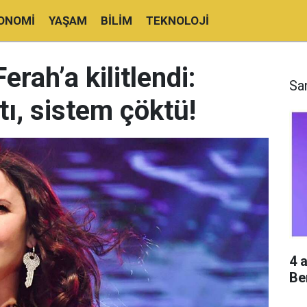
ONOMI
YAŞAM
BILIM
TEKNOLOJI
rah’a kilitlendi:
Sa
ktı, sistem çöktü!
4 
Be