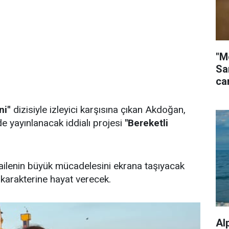
"M
Sa
ca
i''
dizisiyle izleyici karşısına çıkan Akdoğan,
e yayınlanacak iddialı projesi
"Bereketli
 ailenin büyük mücadelesini ekrana taşıyacak
karakterine hayat verecek.
Al