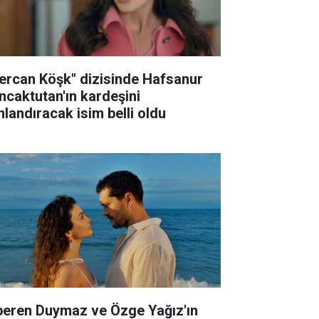
ercan Köşk" dizisinde Hafsanur
ncaktutan'ın kardeşini
nlandıracak isim belli oldu
peren Duymaz ve Özge Yağız'ın