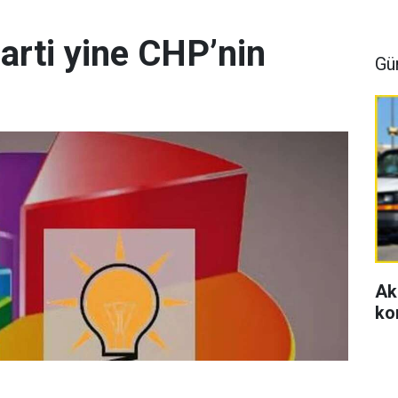
arti yine CHP’nin
Gü
Ak
ko