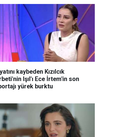
yatını kaybeden Kızılcık
beti'nin Işıl'ı Ece İrtem'in son
portajı yürek burktu