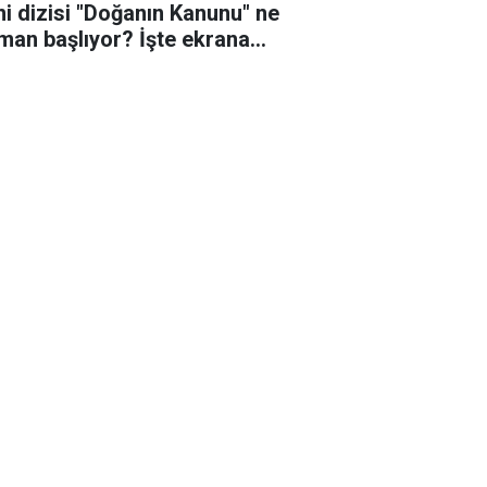
ni dizisi "Doğanın Kanunu" ne
man başlıyor? İşte ekrana
eceği o tarih!