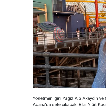
Yönetmenliğini Yağız Alp Akaydın ve G
Adana’da sete çıkacak. Bilal Yiğit Koç