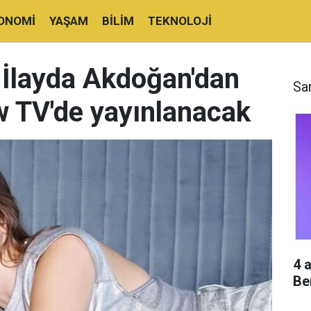
ONOMI
YAŞAM
BILIM
TEKNOLOJI
'i İlayda Akdoğan'dan
Sa
ow TV'de yayınlanacak
4 
Be