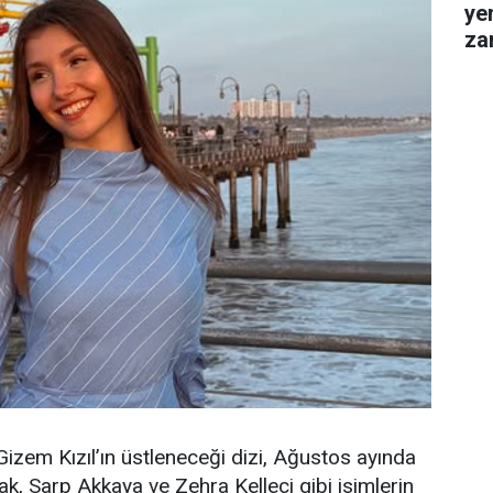
ye
za
gel
izem Kızıl’ın üstleneceği dizi, Ağustos ayında
ak, Sarp Akkaya ve Zehra Kelleci gibi isimlerin