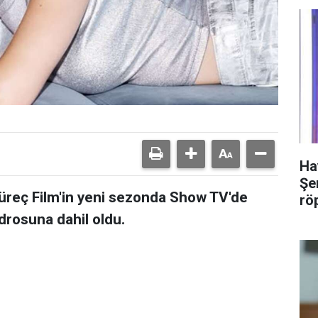
Ha
Şer
üreç Film'in yeni sezonda Show TV'de
rö
adrosuna dahil oldu.