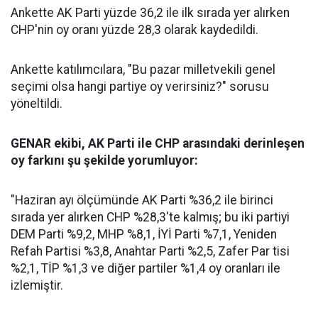
Ankette AK Parti yüzde 36,2 ile ilk sırada yer alırken
CHP'nin oy oranı yüzde 28,3 olarak kaydedildi.
Ankette katılımcılara, "Bu pazar milletvekili genel
seçimi olsa hangi partiye oy verirsiniz?" sorusu
yöneltildi.
GENAR ekibi, AK Parti ile CHP arasındaki derinleşen
oy farkını şu şekilde yorumluyor:
"Haziran ayı ölçümünde AK Parti %36,2 ile birinci
sırada yer alırken CHP %28,3'te kalmış; bu iki partiyi
DEM Parti %9,2, MHP %8,1, İYİ Parti %7,1, Yeniden
Refah Partisi %3,8, Anahtar Parti %2,5, Zafer Par tisi
%2,1, TİP %1,3 ve diğer partiler %1,4 oy oranları ile
izlemiştir.