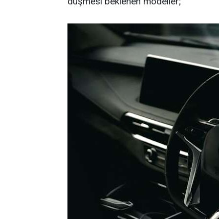
düşmesi beklenen modeller;