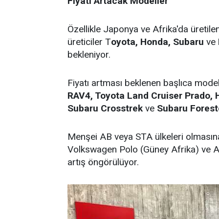
Fiyatı Artacak Modeller
Özellikle Japonya ve Afrika'da üretile
üreticiler T
oyota, Honda, Subaru
ve
bekleniyor.
Fiyatı artması beklenen başlıca mode
RAV4, Toyota Land Cruiser Prado, 
Subaru Crosstrek
ve
Subaru Forest
Menşei AB veya STA ülkeleri olmasına
Volkswagen Polo (Güney Afrika) ve Au
artış öngörülüyor.