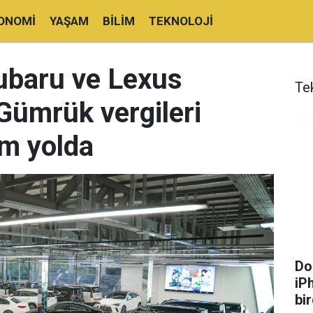
ONOMI
YAŞAM
BILIM
TEKNOLOJI
ubaru ve Lexus
Te
 Gümrük vergileri
am yolda
Dol
iP
bir