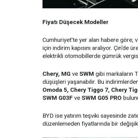
Fiyatı Düşecek Modeller
Cumhuriyet'te yer alan habere göre, 
için indirim kapısını aralıyor. Çin'de ü
elektrikli otomobillerde gümrük vergisi
Chery, MG
ve
SWM
gibi markaların T
düşüşleri yaşanabilir. Bu indirimlerd
Omoda 5, Chery Tiggo 7, Chery T
SWM G03F
ve
SWM G05 PRO
bulun
BYD ise yatırım teşviki sayesinde za
düzenlemeden fiyatlarında bir değişik