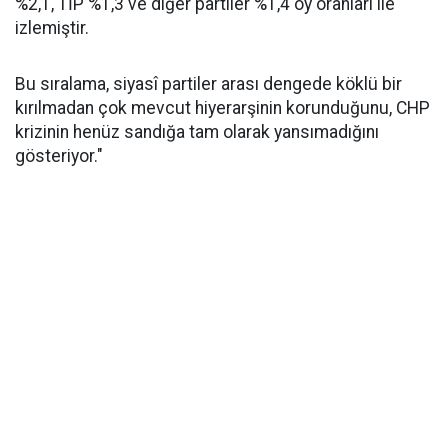
%2,1, TİP %1,3 ve diğer partiler %1,4 oy oranları ile
izlemiştir.
Bu sıralama, siyasî partiler arası dengede köklü bir
kırılmadan çok mevcut hiyerarşinin korunduğunu, CHP
krizinin henüz sandığa tam olarak yansımadığını
gösteriyor."