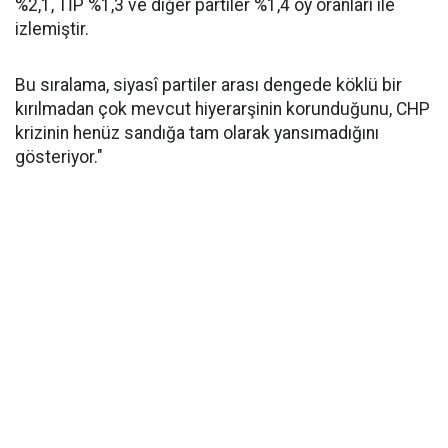
%2,1, TİP %1,3 ve diğer partiler %1,4 oy oranları ile
izlemiştir.
Bu sıralama, siyasî partiler arası dengede köklü bir
kırılmadan çok mevcut hiyerarşinin korunduğunu, CHP
krizinin henüz sandığa tam olarak yansımadığını
gösteriyor."