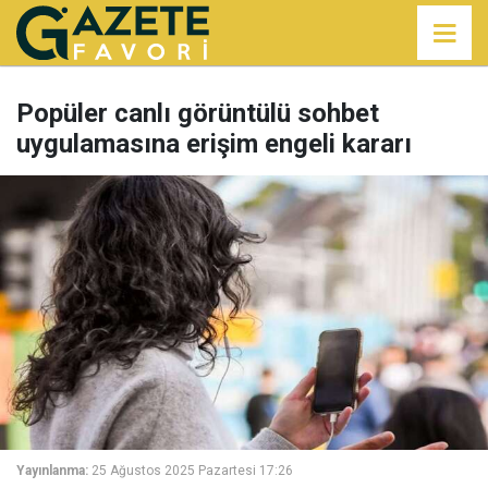
Popüler canlı görüntülü sohbet
uygulamasına erişim engeli kararı
Yayınlanma:
25 Ağustos 2025 Pazartesi 17:26