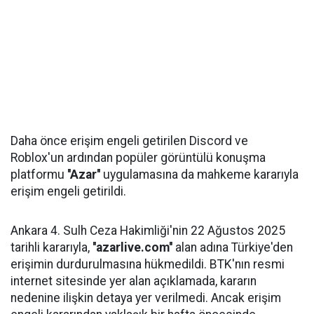
Daha önce erişim engeli getirilen Discord ve
Roblox'un ardından popüler görüntülü konuşma
platformu
''Azar''
uygulamasına da mahkeme kararıyla
erişim engeli getirildi.
Ankara 4. Sulh Ceza Hakimliği'nin 22 Ağustos 2025
tarihli kararıyla,
''azarlive.com''
alan adına Türkiye'den
erişimin durdurulmasına hükmedildi. BTK'nın resmi
internet sitesinde yer alan açıklamada, kararın
nedenine ilişkin detaya yer verilmedi. Ancak erişim