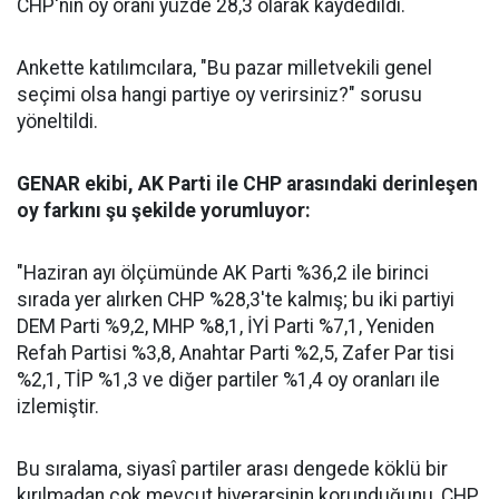
CHP'nin oy oranı yüzde 28,3 olarak kaydedildi.
Ankette katılımcılara, "Bu pazar milletvekili genel
seçimi olsa hangi partiye oy verirsiniz?" sorusu
yöneltildi.
GENAR ekibi, AK Parti ile CHP arasındaki derinleşen
oy farkını şu şekilde yorumluyor:
"Haziran ayı ölçümünde AK Parti %36,2 ile birinci
sırada yer alırken CHP %28,3'te kalmış; bu iki partiyi
DEM Parti %9,2, MHP %8,1, İYİ Parti %7,1, Yeniden
Refah Partisi %3,8, Anahtar Parti %2,5, Zafer Par tisi
%2,1, TİP %1,3 ve diğer partiler %1,4 oy oranları ile
izlemiştir.
Bu sıralama, siyasî partiler arası dengede köklü bir
kırılmadan çok mevcut hiyerarşinin korunduğunu, CHP