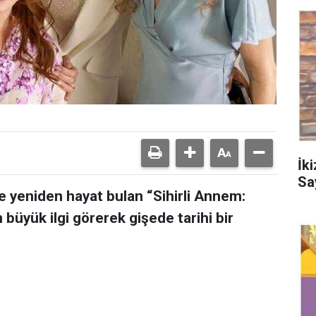
İk
Sa
 yeniden hayat bulan “Sihirli Annem:
n büyük ilgi görerek gişede tarihi bir