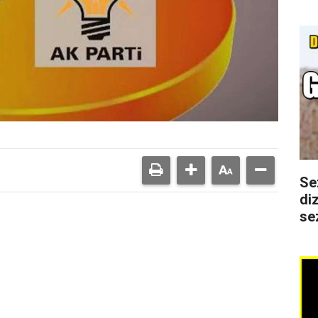
Se
di
se