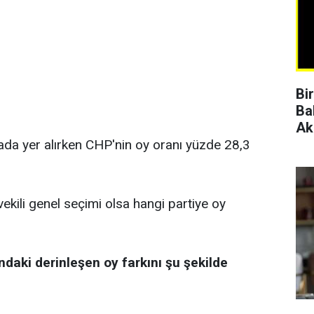
Bi
Ba
Ak
rada yer alırken CHP'nin oy oranı yüzde 28,3
vekili genel seçimi olsa hangi partiye oy
ndaki derinleşen oy farkını şu şekilde