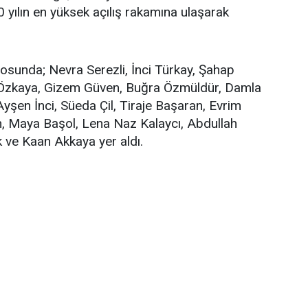
kur
0 yılın en yüksek açılış rakamına ulaşarak
osunda; Nevra Serezli, İnci Türkay, Şahap
 Özkaya, Gizem Güven, Buğra Özmüldür, Damla
Ayşen İnci, Süeda Çil, Tiraje Başaran, Evrim
 Maya Başol, Lena Naz Kalaycı, Abdullah
 ve Kaan Akkaya yer aldı.