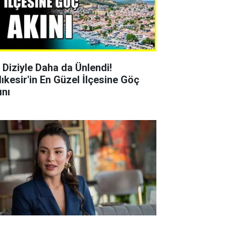
r Diziyle Daha da Ünlendi!
lıkesir'in En Güzel İlçesine Göç
ını