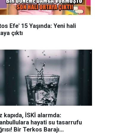
tos Efe' 15 Yaşında: Yeni hali
aya çıktı
z kapıda, İSKİ alarmda:
tanbullulara hayati su tasarrufu
ğrısı! Bir Terkos Barajı