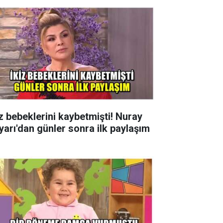
iz bebeklerini kaybetmişti! Nuray
yarı'dan günler sonra ilk paylaşım