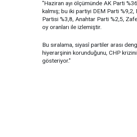
"Haziran ayı ölçümünde AK Parti %36,2
kalmış; bu iki partiyi DEM Parti %9,2
Partisi %3,8, Anahtar Parti %2,5, Zafe
oy oranları ile izlemiştir.
Bu sıralama, siyasî partiler arası de
hiyerarşinin korunduğunu, CHP krizin
gösteriyor."