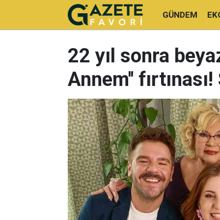
GÜNDEM
EK
22 yıl sonra beyaz
Annem'' fırtınası!