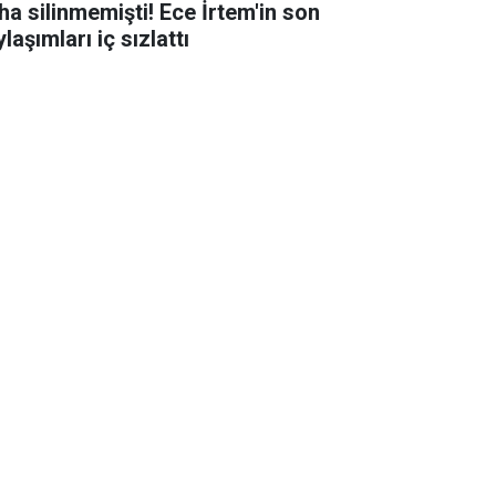
ha silinmemişti! Ece İrtem'in son
laşımları iç sızlattı