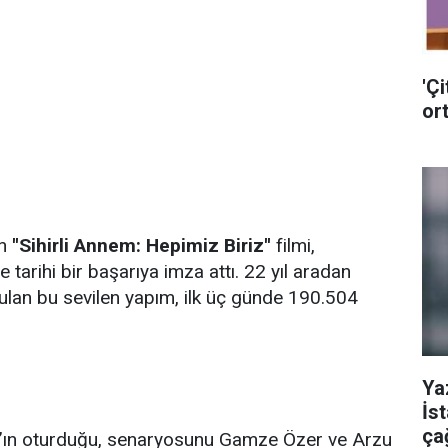
'Çi
ort
an
''Sihirli Annem: Hepimiz Biriz''
filmi,
e tarihi bir başarıya imza attı. 22 yıl aradan
lan bu sevilen yapım, ilk üç günde 190.504
Ya
İs
ça
ın oturduğu, senaryosunu Gamze Özer ve Arzu