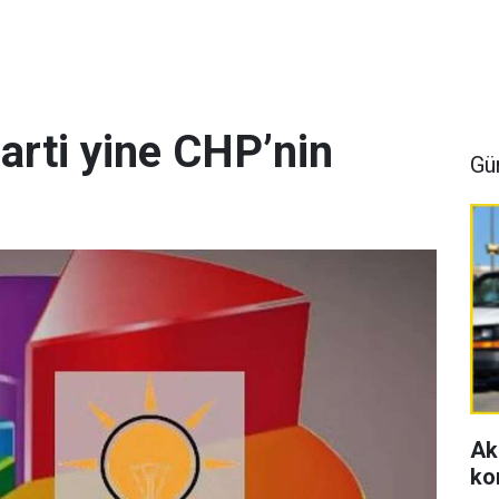
arti yine CHP’nin
Gü
Ak
ko