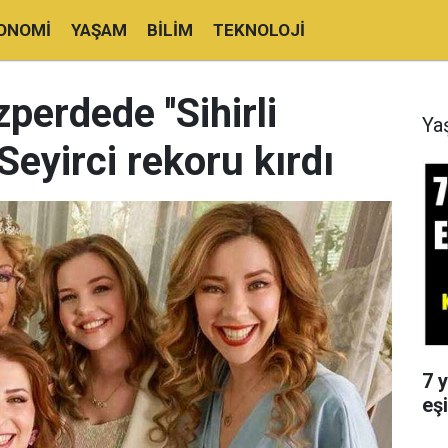
ONOMI
YAŞAM
BILIM
TEKNOLOJI
perdede ''Sihirli
Ya
 Seyirci rekoru kırdı
7 y
eşi