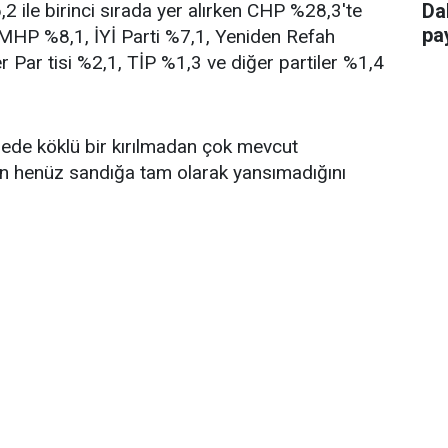
 ile birinci sırada yer alırken CHP %28,3'te
Da
pay
, MHP %8,1, İYİ Parti %7,1, Yeniden Refah
r Par tisi %2,1, TİP %1,3 ve diğer partiler %1,4
ngede köklü bir kırılmadan çok mevcut
in henüz sandığa tam olarak yansımadığını