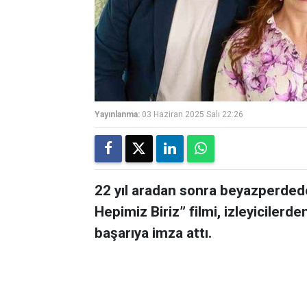
Yayınlanma:
03 Haziran 2025 Salı 22:26
22 yıl aradan sonra beyazperdede
Hepimiz Biriz” filmi, izleyicilerde
başarıya imza attı.