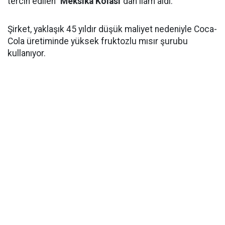
tercih edilen
''Meksika Kolası''
dan ilam aldı.
Şirket, yaklaşık 45 yıldır düşük maliyet nedeniyle Coca-
Cola üretiminde yüksek fruktozlu mısır şurubu
kullanıyor.