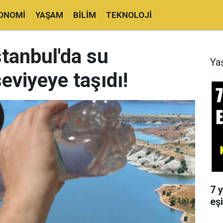
ONOMI
YAŞAM
BILIM
TEKNOLOJI
stanbul'da su
Ya
eviyeye taşıdı!
7 y
eşi