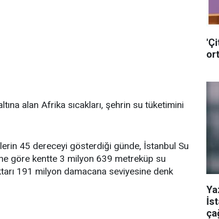
'Çi
ort
tına alan Afrika sıcakları, şehrin su tüketimini
rin 45 dereceyi gösterdiği günde, İstanbul Su
rine göre kentte 3 milyon 639 metreküp su
miktarı 191 milyon damacana seviyesine denk
Ya
İs
ça