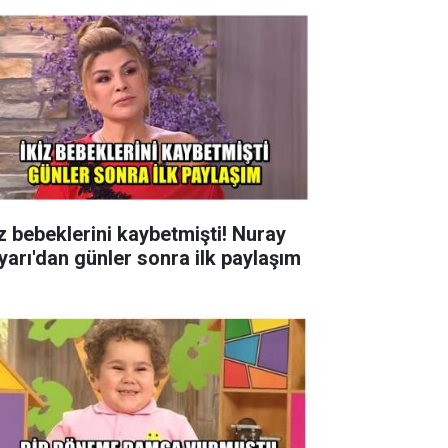
iz bebeklerini kaybetmişti! Nuray
yarı'dan günler sonra ilk paylaşım