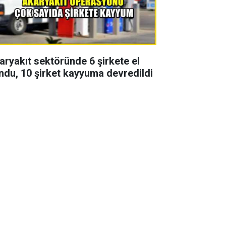
aryakıt sektöründe 6 şirkete el
ndu, 10 şirket kayyuma devredildi
zon finali yapan Uzak şehir
zisinde 2 başrol vedası! Yeni