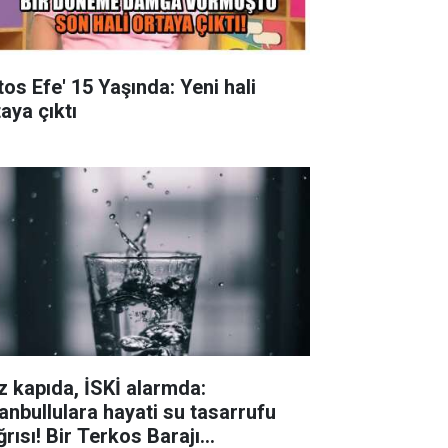
tos Efe' 15 Yaşında: Yeni hali
aya çıktı
z kapıda, İSKİ alarmda:
tanbullulara hayati su tasarrufu
ğrısı! Bir Terkos Barajı