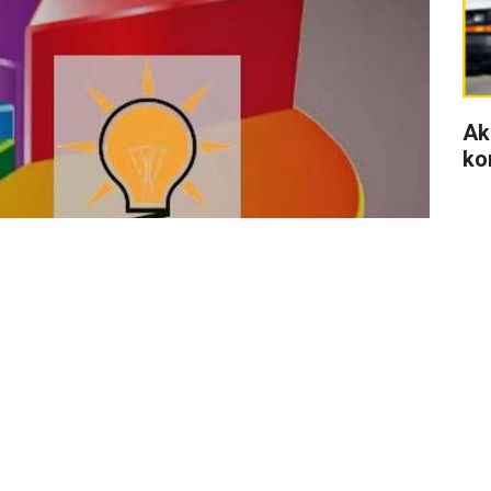
Ak
ko
Se
di