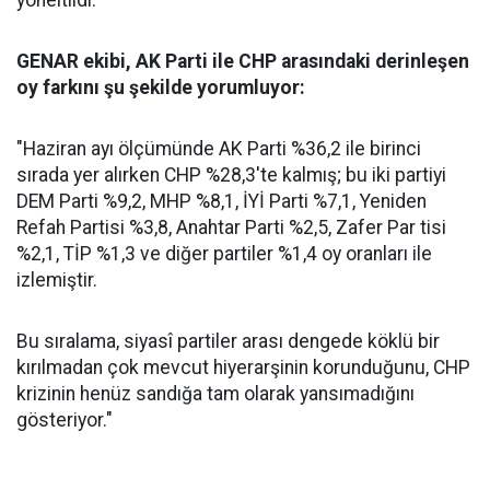
yöneltildi.
GENAR ekibi, AK Parti ile CHP arasındaki derinleşen
oy farkını şu şekilde yorumluyor:
"Haziran ayı ölçümünde AK Parti %36,2 ile birinci
sırada yer alırken CHP %28,3'te kalmış; bu iki partiyi
DEM Parti %9,2, MHP %8,1, İYİ Parti %7,1, Yeniden
Refah Partisi %3,8, Anahtar Parti %2,5, Zafer Par tisi
%2,1, TİP %1,3 ve diğer partiler %1,4 oy oranları ile
izlemiştir.
Bu sıralama, siyasî partiler arası dengede köklü bir
kırılmadan çok mevcut hiyerarşinin korunduğunu, CHP
krizinin henüz sandığa tam olarak yansımadığını
gösteriyor."