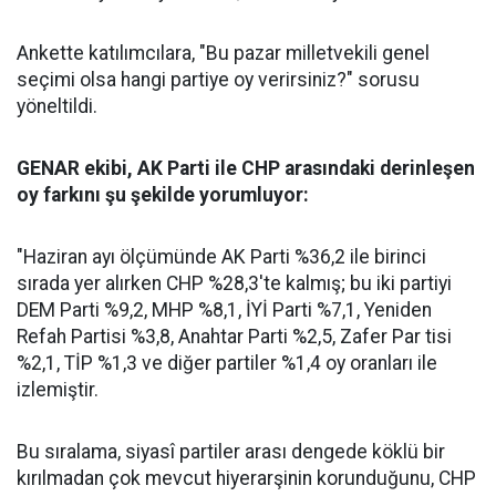
Ankette katılımcılara, "Bu pazar milletvekili genel
seçimi olsa hangi partiye oy verirsiniz?" sorusu
yöneltildi.
GENAR ekibi, AK Parti ile CHP arasındaki derinleşen
oy farkını şu şekilde yorumluyor:
"Haziran ayı ölçümünde AK Parti %36,2 ile birinci
sırada yer alırken CHP %28,3'te kalmış; bu iki partiyi
DEM Parti %9,2, MHP %8,1, İYİ Parti %7,1, Yeniden
Refah Partisi %3,8, Anahtar Parti %2,5, Zafer Par tisi
%2,1, TİP %1,3 ve diğer partiler %1,4 oy oranları ile
izlemiştir.
Bu sıralama, siyasî partiler arası dengede köklü bir
kırılmadan çok mevcut hiyerarşinin korunduğunu, CHP