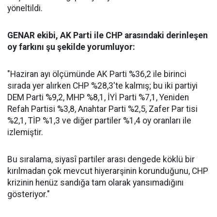
yöneltildi.
GENAR ekibi, AK Parti ile CHP arasındaki derinleşen
oy farkını şu şekilde yorumluyor:
"Haziran ayı ölçümünde AK Parti %36,2 ile birinci
sırada yer alırken CHP %28,3'te kalmış; bu iki partiyi
DEM Parti %9,2, MHP %8,1, İYİ Parti %7,1, Yeniden
Refah Partisi %3,8, Anahtar Parti %2,5, Zafer Par tisi
%2,1, TİP %1,3 ve diğer partiler %1,4 oy oranları ile
izlemiştir.
Bu sıralama, siyasî partiler arası dengede köklü bir
kırılmadan çok mevcut hiyerarşinin korunduğunu, CHP
krizinin henüz sandığa tam olarak yansımadığını
gösteriyor."