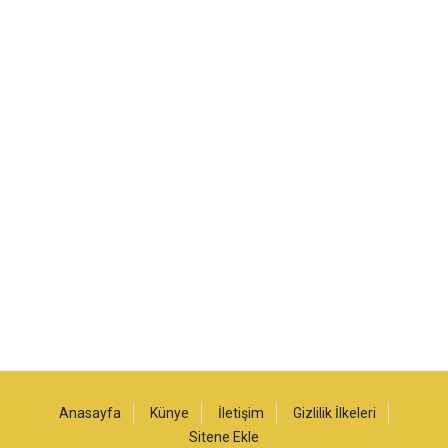
Anasayfa
Künye
İletişim
Gizlilik İlkeleri
Sitene Ekle