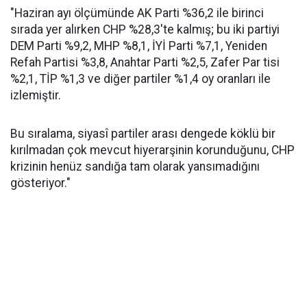
"Haziran ayı ölçümünde AK Parti %36,2 ile birinci
sırada yer alırken CHP %28,3'te kalmış; bu iki partiyi
DEM Parti %9,2, MHP %8,1, İYİ Parti %7,1, Yeniden
Refah Partisi %3,8, Anahtar Parti %2,5, Zafer Par tisi
%2,1, TİP %1,3 ve diğer partiler %1,4 oy oranları ile
izlemiştir.
Bu sıralama, siyasî partiler arası dengede köklü bir
kırılmadan çok mevcut hiyerarşinin korunduğunu, CHP
krizinin henüz sandığa tam olarak yansımadığını
gösteriyor."