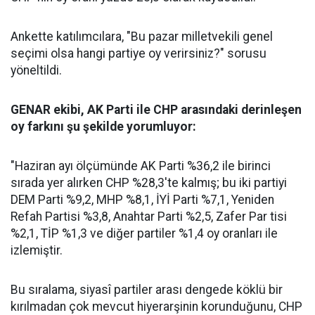
Ankette katılımcılara, "Bu pazar milletvekili genel
seçimi olsa hangi partiye oy verirsiniz?" sorusu
yöneltildi.
GENAR ekibi, AK Parti ile CHP arasındaki derinleşen
oy farkını şu şekilde yorumluyor:
"Haziran ayı ölçümünde AK Parti %36,2 ile birinci
sırada yer alırken CHP %28,3'te kalmış; bu iki partiyi
DEM Parti %9,2, MHP %8,1, İYİ Parti %7,1, Yeniden
Refah Partisi %3,8, Anahtar Parti %2,5, Zafer Par tisi
%2,1, TİP %1,3 ve diğer partiler %1,4 oy oranları ile
izlemiştir.
Bu sıralama, siyasî partiler arası dengede köklü bir
kırılmadan çok mevcut hiyerarşinin korunduğunu, CHP