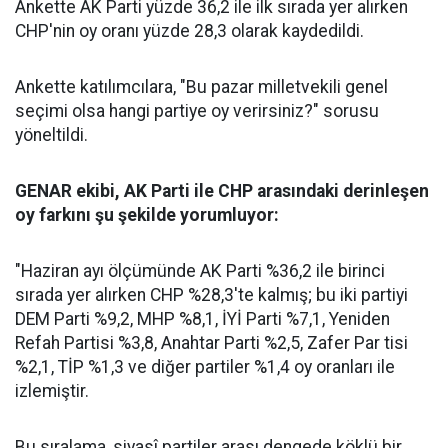
Ankette AK Parti yüzde 36,2 ile ilk sırada yer alırken
CHP'nin oy oranı yüzde 28,3 olarak kaydedildi.
Ankette katılımcılara, "Bu pazar milletvekili genel
seçimi olsa hangi partiye oy verirsiniz?" sorusu
yöneltildi.
GENAR ekibi, AK Parti ile CHP arasındaki derinleşen
oy farkını şu şekilde yorumluyor:
"Haziran ayı ölçümünde AK Parti %36,2 ile birinci
sırada yer alırken CHP %28,3'te kalmış; bu iki partiyi
DEM Parti %9,2, MHP %8,1, İYİ Parti %7,1, Yeniden
Refah Partisi %3,8, Anahtar Parti %2,5, Zafer Par tisi
%2,1, TİP %1,3 ve diğer partiler %1,4 oy oranları ile
izlemiştir.
Bu sıralama, siyasî partiler arası dengede köklü bir