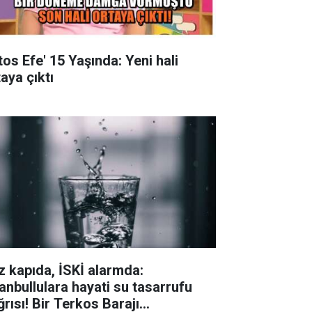
tos Efe' 15 Yaşında: Yeni hali
aya çıktı
z kapıda, İSKİ alarmda:
tanbullulara hayati su tasarrufu
ğrısı! Bir Terkos Barajı