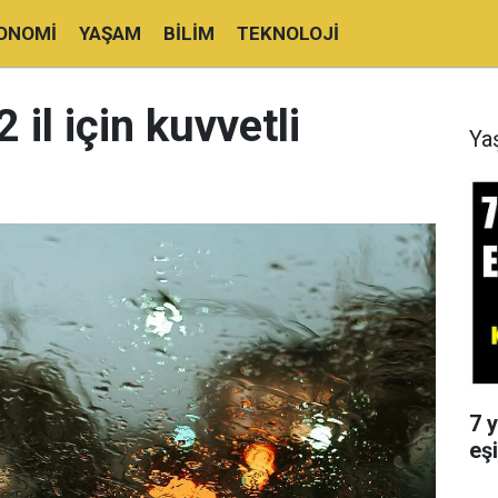
ONOMI
YAŞAM
BILIM
TEKNOLOJI
 il için kuvvetli
Ya
7 y
eşi