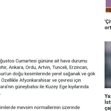
'Çi
ort
Ağustos Cumartesi gününe ait hava durumu
hir, Ankara, Ordu, Artvin, Tunceli, Erzincan,
un'un doğu kesimlerinde yerel sağanak ve gök
 Özellikle Afyonkarahisar ve çevresi için
mara’nın güneybatısı ile Kuzey Ege kıyılarında
.
Ya
İs
esimlerde mevsim normallerinin üzerinde
ça