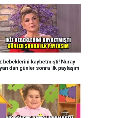
iz bebeklerini kaybetmişti! Nuray
yarı'dan günler sonra ilk paylaşım