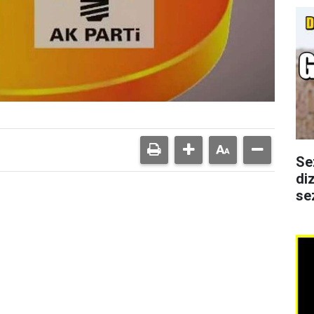
Se
di
se