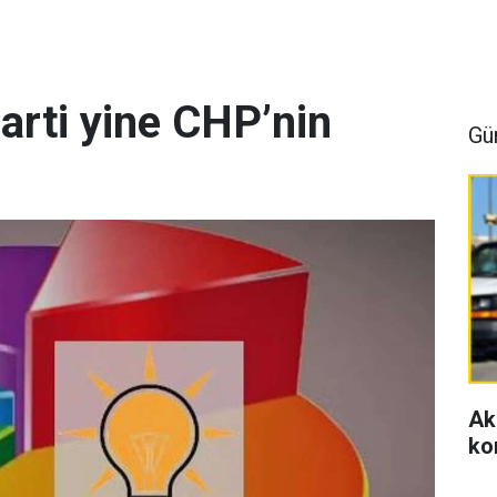
arti yine CHP’nin
Gü
Ak
ko