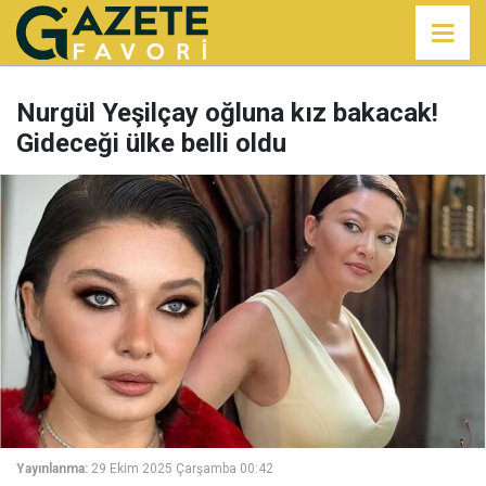
Nurgül Yeşilçay oğluna kız bakacak!
Gideceği ülke belli oldu
Yayınlanma:
29 Ekim 2025 Çarşamba 00:42