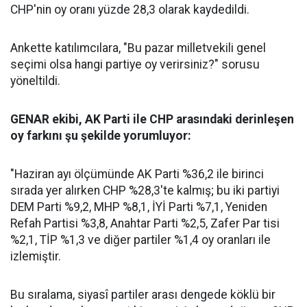
CHP'nin oy oranı yüzde 28,3 olarak kaydedildi.
Ankette katılımcılara, "Bu pazar milletvekili genel
seçimi olsa hangi partiye oy verirsiniz?" sorusu
yöneltildi.
GENAR ekibi, AK Parti ile CHP arasındaki derinleşen
oy farkını şu şekilde yorumluyor:
"Haziran ayı ölçümünde AK Parti %36,2 ile birinci
sırada yer alırken CHP %28,3'te kalmış; bu iki partiyi
DEM Parti %9,2, MHP %8,1, İYİ Parti %7,1, Yeniden
Refah Partisi %3,8, Anahtar Parti %2,5, Zafer Par tisi
%2,1, TİP %1,3 ve diğer partiler %1,4 oy oranları ile
izlemiştir.
Bu sıralama, siyasî partiler arası dengede köklü bir