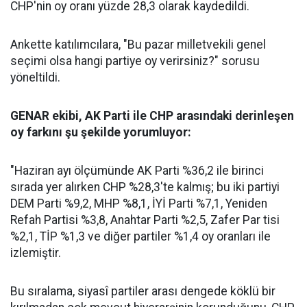
CHP'nin oy oranı yüzde 28,3 olarak kaydedildi.
Ankette katılımcılara, "Bu pazar milletvekili genel
seçimi olsa hangi partiye oy verirsiniz?" sorusu
yöneltildi.
GENAR ekibi, AK Parti ile CHP arasındaki derinleşen
oy farkını şu şekilde yorumluyor:
"Haziran ayı ölçümünde AK Parti %36,2 ile birinci
sırada yer alırken CHP %28,3'te kalmış; bu iki partiyi
DEM Parti %9,2, MHP %8,1, İYİ Parti %7,1, Yeniden
Refah Partisi %3,8, Anahtar Parti %2,5, Zafer Par tisi
%2,1, TİP %1,3 ve diğer partiler %1,4 oy oranları ile
izlemiştir.
Bu sıralama, siyasî partiler arası dengede köklü bir