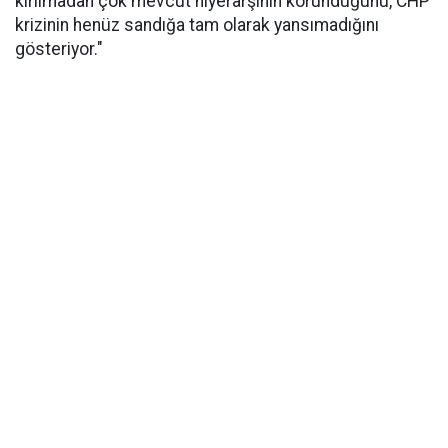
kırılmadan çok mevcut hiyerarşinin korunduğunu, CHP
krizinin henüz sandığa tam olarak yansımadığını
gösteriyor."