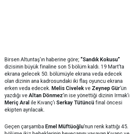
Birsen Altuntaş'ın haberine göre;
“Sandık Kokusu”
dizisinin büyük finaline son 5 bölüm kaldı. 19 Mart’ta
ekrana gelecek 50. bölümüyle ekrana veda edecek
olan dizinin ana kadrosundaki iki flaş oyuncu ekrana
erken veda edecek.
Melis Civelek
ve
Zeynep Gür
’ün
yazdığı ve
Altan Dönmez
’in ise yönettiği dizinin Irmak’ı
Meriç Aral
ile Kıvanç’ı
Serkay Tütüncü
final öncesi
ekipten ayrılacak.
Geçen çarşamba
Emel Müftüoğlu
’nun renk kattığı 45.
bölüme ikiz bebeklerinin heyecanını yaşayan Kıvanç ve