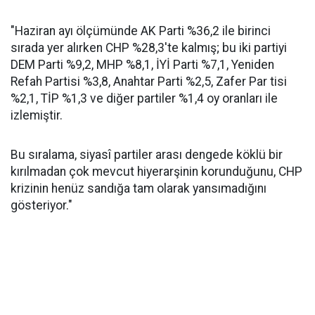
"Haziran ayı ölçümünde AK Parti %36,2 ile birinci
sırada yer alırken CHP %28,3'te kalmış; bu iki partiyi
DEM Parti %9,2, MHP %8,1, İYİ Parti %7,1, Yeniden
Refah Partisi %3,8, Anahtar Parti %2,5, Zafer Par tisi
%2,1, TİP %1,3 ve diğer partiler %1,4 oy oranları ile
izlemiştir.
Bu sıralama, siyasî partiler arası dengede köklü bir
kırılmadan çok mevcut hiyerarşinin korunduğunu, CHP
krizinin henüz sandığa tam olarak yansımadığını
gösteriyor."