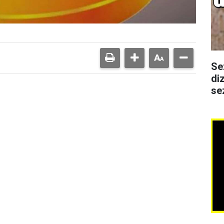
Se
di
se