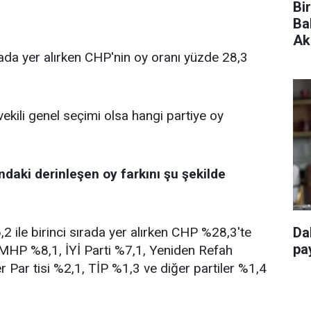
Bi
Ba
Ak
rada yer alırken CHP'nin oy oranı yüzde 28,3
vekili genel seçimi olsa hangi partiye oy
ndaki derinleşen oy farkını şu şekilde
 ile birinci sırada yer alırken CHP %28,3'te
Da
pay
, MHP %8,1, İYİ Parti %7,1, Yeniden Refah
r Par tisi %2,1, TİP %1,3 ve diğer partiler %1,4