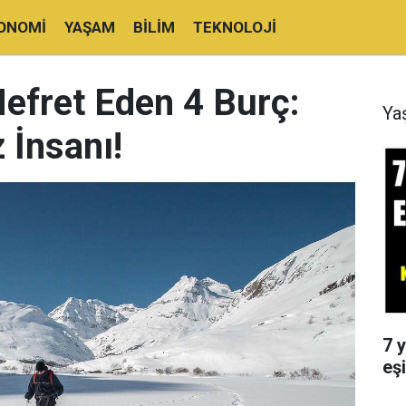
ONOMI
YAŞAM
BILIM
TEKNOLOJI
efret Eden 4 Burç:
Ya
 İnsanı!
7 y
eşi