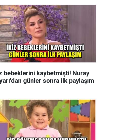
iz bebeklerini kaybetmişti! Nuray
yarı'dan günler sonra ilk paylaşım