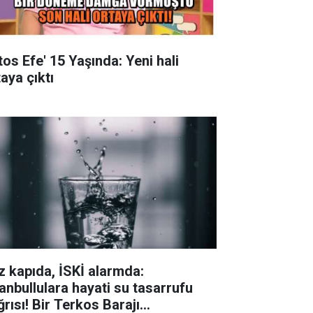
tos Efe' 15 Yaşında: Yeni hali
aya çıktı
z kapıda, İSKİ alarmda:
tanbullulara hayati su tasarrufu
ğrısı! Bir Terkos Barajı