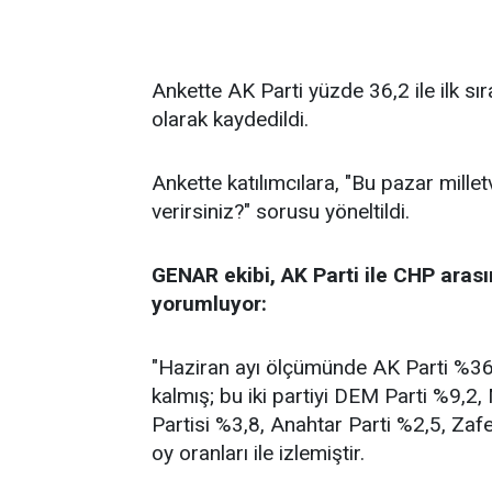
Ankette AK Parti yüzde 36,2 ile ilk sı
olarak kaydedildi.
Ankette katılımcılara, "Bu pazar millet
verirsiniz?" sorusu yöneltildi.
GENAR ekibi, AK Parti ile CHP arası
yorumluyor:
"Haziran ayı ölçümünde AK Parti %36,2
kalmış; bu iki partiyi DEM Parti %9,2
Partisi %3,8, Anahtar Parti %2,5, Zafe
oy oranları ile izlemiştir.