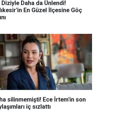
r Diziyle Daha da Ünlendi!
lıkesir'in En Güzel İlçesine Göç
ını
ha silinmemişti! Ece İrtem'in son
laşımları iç sızlattı