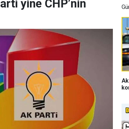
arti yine CHP’nin
Gü
Ak
ko