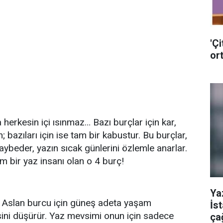
'Çi
ort
herkesin içi ısınmaz… Bazı burçlar için kar,
 bazıları için ise tam bir kabustur. Bu burçlar,
aybeder, yazın sıcak günlerini özlemle anarlar.
m bir yaz insanı olan o 4 burç!
Ya
en Aslan burcu için güneş adeta yaşam
İs
isini düşürür. Yaz mevsimi onun için sadece
ça