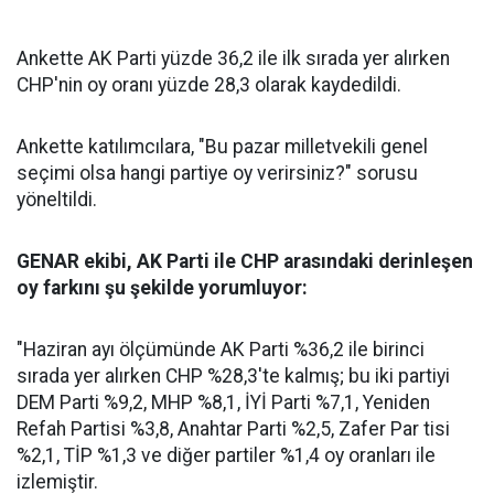
Ankette AK Parti yüzde 36,2 ile ilk sırada yer alırken
CHP'nin oy oranı yüzde 28,3 olarak kaydedildi.
Ankette katılımcılara, "Bu pazar milletvekili genel
seçimi olsa hangi partiye oy verirsiniz?" sorusu
yöneltildi.
GENAR ekibi, AK Parti ile CHP arasındaki derinleşen
oy farkını şu şekilde yorumluyor:
"Haziran ayı ölçümünde AK Parti %36,2 ile birinci
sırada yer alırken CHP %28,3'te kalmış; bu iki partiyi
DEM Parti %9,2, MHP %8,1, İYİ Parti %7,1, Yeniden
Refah Partisi %3,8, Anahtar Parti %2,5, Zafer Par tisi
%2,1, TİP %1,3 ve diğer partiler %1,4 oy oranları ile
izlemiştir.