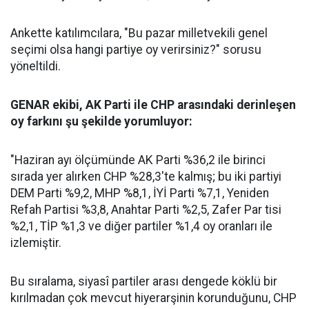
Ankette katılımcılara, "Bu pazar milletvekili genel
seçimi olsa hangi partiye oy verirsiniz?" sorusu
yöneltildi.
GENAR ekibi, AK Parti ile CHP arasındaki derinleşen
oy farkını şu şekilde yorumluyor:
"Haziran ayı ölçümünde AK Parti %36,2 ile birinci
sırada yer alırken CHP %28,3'te kalmış; bu iki partiyi
DEM Parti %9,2, MHP %8,1, İYİ Parti %7,1, Yeniden
Refah Partisi %3,8, Anahtar Parti %2,5, Zafer Par tisi
%2,1, TİP %1,3 ve diğer partiler %1,4 oy oranları ile
izlemiştir.
Bu sıralama, siyasî partiler arası dengede köklü bir
kırılmadan çok mevcut hiyerarşinin korunduğunu, CHP